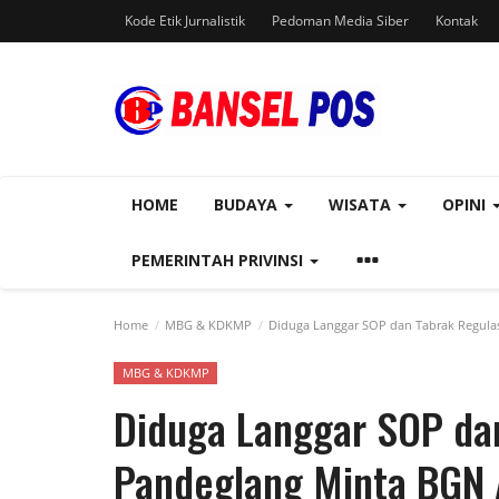
Kode Etik Jurnalistik
Pedoman Media Siber
Kontak
HOME
BUDAYA
WISATA
OPINI
PEMERINTAH PRIVINSI
Home
MBG & KDKMP
Diduga Langgar SOP dan Tabrak Regulas
MBG & KDKMP
Diduga Langgar SOP da
Pandeglang Minta BGN A