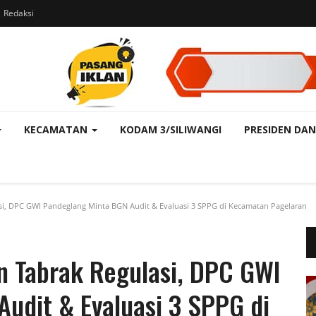
Redaksi
KECAMATAN
KODAM 3/SILIWANGI
PRESIDEN DAN
i, DPC GWI Pandeglang Minta BGN Audit & Evaluasi 3 SPPG di Kecamatan Pagelaran
n Tabrak Regulasi, DPC GWI
udit & Evaluasi 3 SPPG di