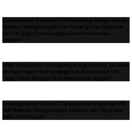
Diskomsantik Kabupaten Pandeglang mengucapkan,
Selamat Memperingati Hari Kebangkitan Nasional
ke-118. "Jaga Tunas Bangsa Demi Kedaulatan
Negara"
DPRD Kabupaten Pandeglang mengucapkan, Selamat
Memperingati Hari Kebangkitan Nasional ke-118.
"Jaga Tunas Bangsa Demi Kedaulatan Negara"
Keluarga Besar Fakultas Tarbiyah dan Keguruan UIN
SMH Banten, Mengucapkan Selamat Hari Raya Idul
Adha 1447 Hijriah