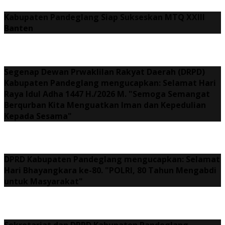
Kabupaten Pandeglang Siap Sukseskan MTQ XXIII
Banten
Segenap Dewan Prwaklilan Rakyat Daerah (DRPD)
Kabupaten Pandeglang mengucapkan: Selamat Hari
Raya Idul Adha 1447 H./2026 M. "Semoga Semangat
Berqurban Kita Menguatkan Iman dan Kepedulian
Kepada Sesama"
DPRD Kabupaten Pandeglang mengucapkan: Selamat
Hari Bhayangkara ke-80. "POLRI, 80 Tahun Mengabdi
untuk Masyarakat"
Sekretariat dan DPRD Kabupaten Pandeglang