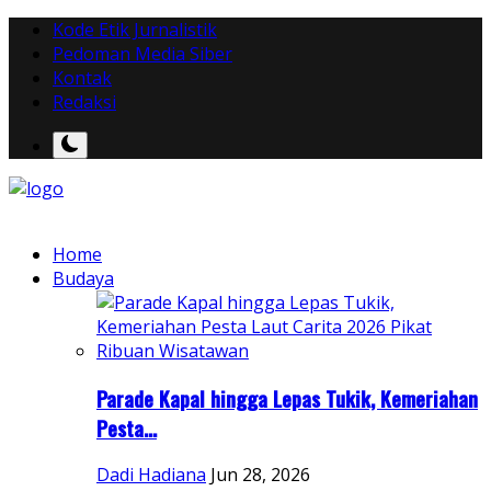
Kode Etik Jurnalistik
Pedoman Media Siber
Kontak
Redaksi
Home
Budaya
Parade Kapal hingga Lepas Tukik, Kemeriahan
Pesta...
Dadi Hadiana
Jun 28, 2026