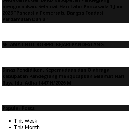
mengucapkan: Selamat Hari Lahir Pancasaila 1 Juni
2026 "Pancasila Pemersatu Bangsa Fondasi
Perdamaian Dunia"
SELAMAT HUT KORPRI, KEJARI PANDEGLANG
Dinas Pendidikan, Kepemudaan dan Olahraga
Kabupaten Pandeglang mengucapkan Selamat Hari
Raya Idul Adha 1447 H/2026 M
Popular Posts
This Week
This Month