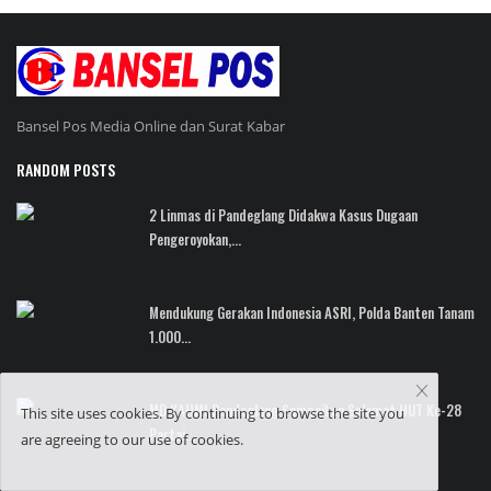
Bansel Pos Media Online dan Surat Kabar
RANDOM POSTS
2 Linmas di Pandeglang Didakwa Kasus Dugaan
Pengeroyokan,...
Mendukung Gerakan Indonesia ASRI, Polda Banten Tanam
1.000...
MD KAHMI Pandeglang Sampaikan Selamat HUT Ke-28
This site uses cookies. By continuing to browse the site you
Partai...
are agreeing to our use of cookies.