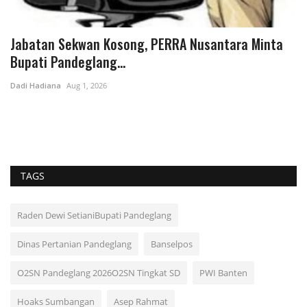
ara Minta
RITUAL MAGIS LARUNG SAJI SIAP MANIPULAS
DUNIA: FESTIVAL...
Dadi Hadiana
Jun 26, 2026
Digelar sebulan penuh mulai 29 Agustus 2026, Desa Sidamu
Pandeglang siap menggebrak...
TAGS
Raden Dewi SetianiBupati Pandeglang
Dinas Pertanian Pandeglang
Banselpos
O2SN Pandeglang 2026O2SN Tingkat SD
PWI Banten
Hoaks Sumbangan
Asep Rahmat