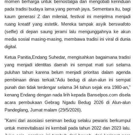
momen berharga untuk bernostalgia dan mengobati kerinduan
Kriminal
pada tradisi budaya lama yang pernah jaya. Sementara itu, bagi
kaum generasi Z dan milenial, festival ini menjelma menjadi
Agama
ruang kreatif yang estetik. Mereka tampak asyik berswafoto
(selfie) di depan saung jerami lalu mengunggahnya ke akun
Polri
media sosial masing-masing, membawa tradisi ini viral di dunia
digital.
Olahraga
Ketua Panitia,Endang Suhedar, mengisahkan bagaimana tradisi
yang menjadi identitas daerah ini sempat mati suri selama
Ekonomi
puluhan tahun karena belum menjadi prioritas dalam agenda
pembinaan dinas terkait."Adu bedug di alun-alun ini sempat
TNI & POLRI
punah dan tidak terdengar selama 34 tahun sejak era 1980-an,"
kenang Endang dengan nada lirih kepada Banselpos.com disela
Mabes TNI AD
acara pembukaan Gebrag Ngadu Bedug 2026 di Alun-alun
Pandeglang, Jumat malam (29/5/2026).
TNI
"Kami dari asosiasi seniman bedug selaku pewaris berkumpul
Pendidikan
untuk merevitalisasi ini kembali pada tahun 2022 dan 2023 lalu.