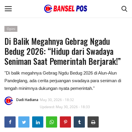
Opini
Di Balik Megahnya Gebrag Ngadu
Home
Bedug 2026: “Hidup dari Swadaya
Kode Etik Jurnalistik
Seniman Saat Pemerintah Berjarak!”
Pedoman Media Siber
"Di balik megahnya Gebrag Ngdu Bedug 2026 di Alun-Alun
Pandeglang, ada cerita perjuangan swadaya para seniman di
Budaya
tengah minimnya dukungan nyata pemerintah."
Wisata
Dadi Hadiana
May 30, 2026 - 18:32
Updated: May 30, 2026 - 18:33
Kontak
Opini