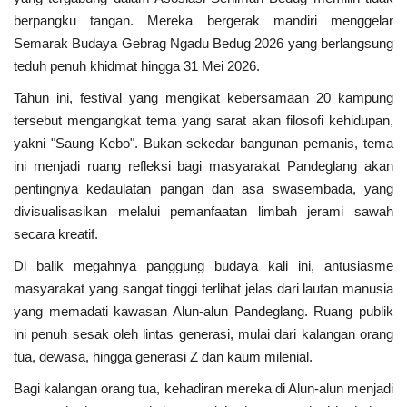
Kabupaten
berpangku tangan. Mereka bergerak mandiri menggelar
Semarak Budaya Gebrag Ngadu Bedug 2026 yang berlangsung
MBG & KDKMP
teduh penuh khidmat hingga 31 Mei 2026.
Politik
Tahun ini, festival yang mengikat kebersamaan 20 kampung
tersebut mengangkat tema yang sarat akan filosofi kehidupan,
Desa & Kelurahan
yakni "Saung Kebo". Bukan sekedar bangunan pemanis, tema
ini menjadi ruang refleksi bagi masyarakat Pandeglang akan
Pertanian
pentingnya kedaulatan pangan dan asa swasembada, yang
divisualisasikan melalui pemanfaatan limbah jerami sawah
secara kreatif.
Kesehatan
Di balik megahnya panggung budaya kali ini, antusiasme
Pemerintahan
masyarakat yang sangat tinggi terlihat jelas dari lautan manusia
yang memadati kawasan Alun-alun Pandeglang. Ruang publik
Bisnis
ini penuh sesak oleh lintas generasi, mulai dari kalangan orang
tua, dewasa, hingga generasi Z dan kaum milenial.
Sosial
Bagi kalangan orang tua, kehadiran mereka di Alun-alun menjadi