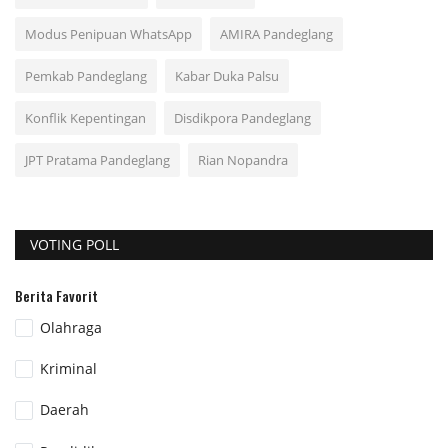
Modus Penipuan WhatsApp
AMIRA Pandeglang
Pemkab Pandeglang
Kabar Duka Palsu
Konflik Kepentingan
Disdikpora Pandeglang
JPT Pratama Pandeglang
Rian Nopandra
VOTING POLL
Berita Favorit
Olahraga
Kriminal
Daerah