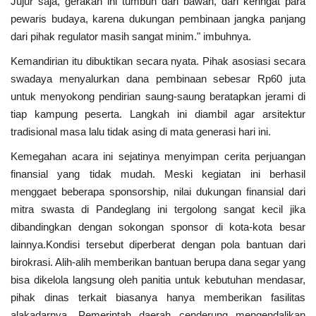
Jujur saja, gerakan ini tumbuh dari bawah, dari keringat para
Presiden dan Wakil Presiden RI
pewaris budaya, karena dukungan pembinaan jangka panjang
dari pihak regulator masih sangat minim." imbuhnya.
Peristiwa
Kemandirian itu dibuktikan secara nyata. Pihak asosiasi secara
swadaya menyalurkan dana pembinaan sebesar Rp60 juta
untuk menyokong pendirian saung-saung beratapkan jerami di
tiap kampung peserta. Langkah ini diambil agar arsitektur
tradisional masa lalu tidak asing di mata generasi hari ini.
Kemegahan acara ini sejatinya menyimpan cerita perjuangan
finansial yang tidak mudah. Meski kegiatan ini berhasil
menggaet beberapa sponsorship, nilai dukungan finansial dari
mitra swasta di Pandeglang ini tergolong sangat kecil jika
dibandingkan dengan sokongan sponsor di kota-kota besar
lainnya.Kondisi tersebut diperberat dengan pola bantuan dari
birokrasi. Alih-alih memberikan bantuan berupa dana segar yang
bisa dikelola langsung oleh panitia untuk kebutuhan mendasar,
pihak dinas terkait biasanya hanya memberikan fasilitas
alakadarnya. Pemerintah daerah cenderung mengendalikan