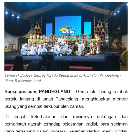
Kecamatan
Redaksi
Kodam 3/Siliwangi
Presiden dan Wakil Presiden RI
PGRI
Semarak Budaya Gebrag Ngadu Bedug 2026 di Alun-alun Pandeglang -
(Foto: Banselpos.com)
Pemerintah Privinsi
Banselpos.com, PANDEGLANG –
Gema takir bedug kembali
bertalu lantang di tanah Pandeglang, menghidupkan memori
Kota
usang yang sempat terkubur oleh zaman.
Di tengah keterbatasan dan minimnya dukungan dari
Nasional
pemerintah daerah terhadap pelestarian tradisi, para seniman
yang tergabung dalam Asosiasi Seniman Bedug memilih tidak