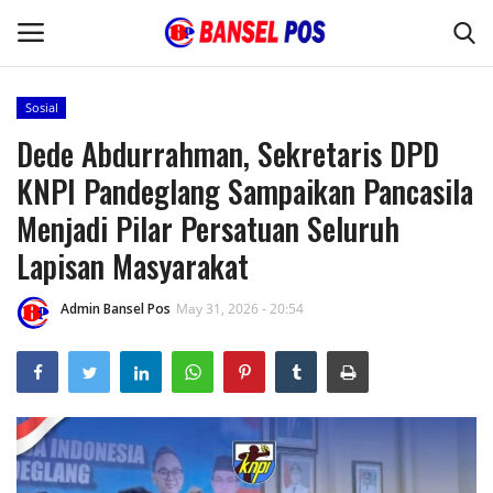
Sosial
Dede Abdurrahman, Sekretaris DPD
Home
KNPI Pandeglang Sampaikan Pancasila
Kode Etik Jurnalistik
Menjadi Pilar Persatuan Seluruh
Lapisan Masyarakat
Pedoman Media Siber
Admin Bansel Pos
May 31, 2026 - 20:54
Budaya
Wisata
Kontak
Opini