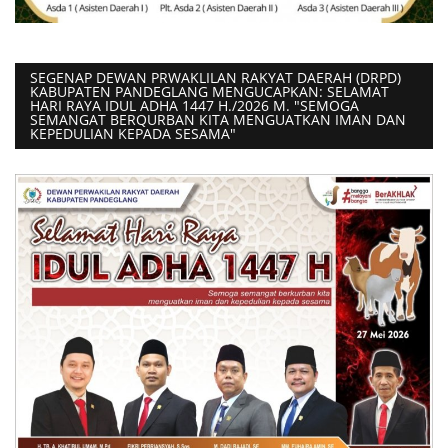
SEGENAP DEWAN PRWAKLILAN RAKYAT DAERAH (DRPD)
KABUPATEN PANDEGLANG MENGUCAPKAN: SELAMAT
HARI RAYA IDUL ADHA 1447 H./2026 M. "SEMOGA
SEMANGAT BERQURBAN KITA MENGUATKAN IMAN DAN
KEPEDULIAN KEPADA SESAMA"