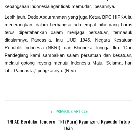
kebangsaan Indonesia agar tidak memudar,” pesannya.
Presiden dan Wakil Presiden RI
Lebih jauh, Dede Abdurrahman yang juga Ketua BPC HIPKA itu
Peristiwa
menerangkan, dalam berbangsa ada empat pi­lar yang harus
terus dipertahank­an dalam menjaga persatuan, termasuk
didalamnya Pancasila, lalu UUD 1945, Negara Kesatu­an
Republik Indonesia (NKRI), dan Bhinneka Tunggal Ika. “Dari
Pandeglang kami sampaikan salam persatuan dan kesatuan,
melalui gotong royong menuju Indonesia Maju. Selamat hari
lahir Pancasi­la,” pungkasnya. (Red)
PREVIOUS ARTICLE
TNI AD Berduka, Jenderal TNI (Purn) Ryamizard Ryacudu Tutup
Usia