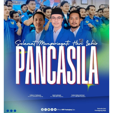
Kecamatan
Redaksi
Kodam 3/Siliwangi
Presiden dan Wakil Presiden RI
PGRI
Pemerintah Privinsi
Kota
Nasional