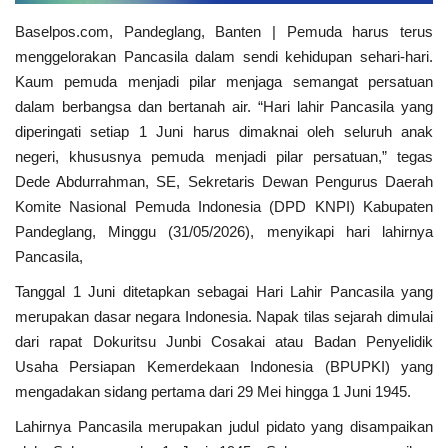
Kabupaten
Baselpos.com, Pandeglang, Banten | Pemuda harus terus
MBG & KDKMP
menggelorakan Pancasila dalam sendi kehidupan sehari-hari.
Kaum pemuda menjadi pilar men­jaga semangat persatuan
Politik
dalam berbangsa dan bertanah air. “Hari lahir Pancasila yang
diperingati setiap 1 Juni harus dimaknai oleh seluruh anak
Desa & Kelurahan
negeri, khususnya pemuda menjadi pilar persatuan,” tegas
Dede Abdurrahman, SE, Sekretaris Dewan Pengurus Daerah
Komite Nasional Pemuda Indonesia (DPD KNPI) Kabupaten
Pertanian
Pandeglang, Minggu (31/05/2026), menyikapi hari lahirnya
Pancasila,
Kesehatan
Tanggal 1 Juni ditetapkan sebagai Hari Lahir Pancasila yang
Pemerintahan
merupakan dasar negara Indonesia. Napak tilas sejarah dimulai
dari rapat Dokuritsu Junbi Cosakai atau Badan Penyelidik
Bisnis
Usaha Persiapan Kemerdekaan Indonesia (BPUPKI) yang
men­gadakan sidang pertama dari 29 Mei hingga 1 Juni 1945.
Sosial
Lahirnya Pancasila mer­upakan judul pidato yang disam­paikan