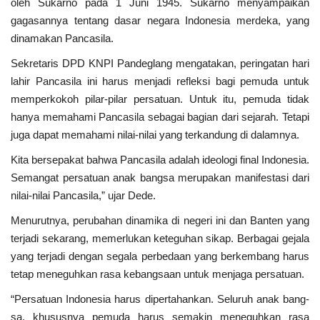
oleh Sukarno pada 1 Juni 1945. Sukarno menyampaikan
Kriminal
gagasannya tentang dasar neg­ara Indonesia merdeka, yang
dinamakan Pancasila.
Agama
Sekretaris DPD KNPI Pandeglang menga­takan, peringatan hari
lahir Pan­casila ini harus menjadi refleksi bagi pemuda untuk
Polri
memperko­koh pilar-pilar persatuan. Untuk itu, pemuda tidak
hanya mema­hami Pancasila sebagai bagian dari sejarah. Tetapi
Olahraga
juga dapat memahami nilai-nilai yang ter­kandung di dalamnya.
Ekonomi
Kita bersepakat bahwa Pancasila adalah ideologi final Indonesia.
Semangat persatuan anak bangsa merupakan manifes­tasi dari
TNI & POLRI
nilai-nilai Pancasila,” ujar Dede.
Menurutnya, perubahan di­namika di negeri ini dan Banten yang
Mabes TNI AD
terjadi sekarang, memerlukan keteguhan sikap. Berbagai gejala
yang terjadi dengan segala perbedaan yang berkembang harus
TNI
tetap me­neguhkan rasa kebangsaan untuk menjaga persatuan.
“Persatuan Indonesia harus dipertahankan. Seluruh anak bang­
Pendidikan
sa, khususnya pemuda harus sema­kin meneguhkan rasa