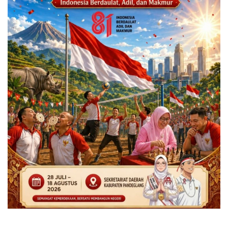
Kabupaten
MBG & KDKMP
Politik
Desa & Kelurahan
Pertanian
Kesehatan
Pemerintahan
Bisnis
Sosial