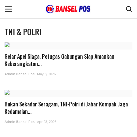
TNI & POLRI
Home
Gelar Apel Siaga, Petugas Gabungan Siap Amankan
Kode Etik Jurnalistik
Keberangkatan...
Pedoman Media Siber
Admin Bansel Pos
May 8, 2026
Budaya
Bukan Sekadar Seragam, TNI-Polri di Jabar Kompak Jaga
Wisata
Kedamaian...
Kontak
Admin Bansel Pos
Apr 28, 2026
Opini