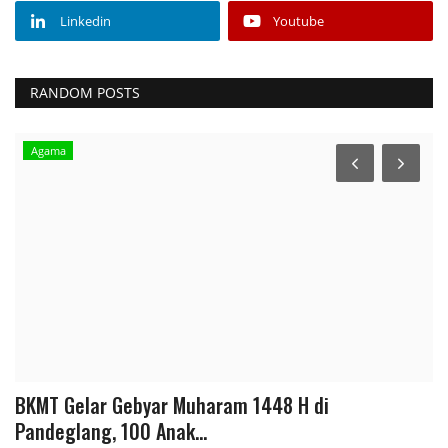
Linkedin
Youtube
RANDOM POSTS
Agama
da
BKMT Gelar Gebyar Muharam 1448 H di
M
Pandeglang, 100 Anak...
P