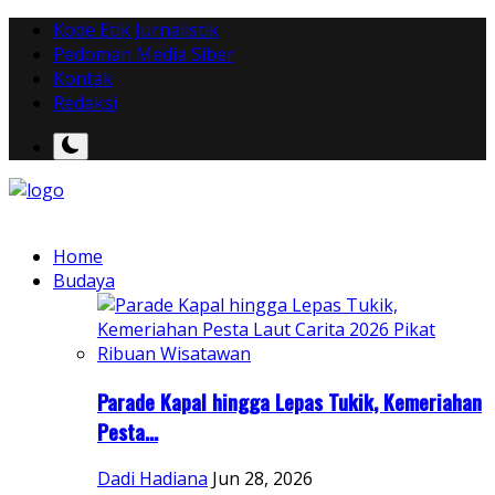
Kode Etik Jurnalistik
Pedoman Media Siber
Kontak
Redaksi
Home
Budaya
Parade Kapal hingga Lepas Tukik, Kemeriahan
Pesta...
Dadi Hadiana
Jun 28, 2026