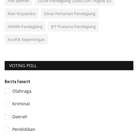
PWI Banten
O2SN Pandeglang 2026O2SN Tingkat SD
Rian Nopandra
Dinas Pertanian Pandeglang
AMIRA Pandeglang
JPT Pratama Pandeglang
Konflik Kepentingan
VOTING POLL
Berita Favorit
Olahraga
Kriminal
Daerah
Pendidikan