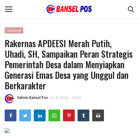
Nasional
Rakernas APDEESI Merah Putih,
Home
Uhadi, SH, Sampaikan Peran Strategis
Kode Etik Jurnalistik
Pemerintah Desa dalam Menyiapkan
Generasi Emas Desa yang Unggul dan
Pedoman Media Siber
Berkarakter
Budaya
Admin Bansel Pos
Jun 9, 2026 - 19:56
Wisata
Kontak
Opini