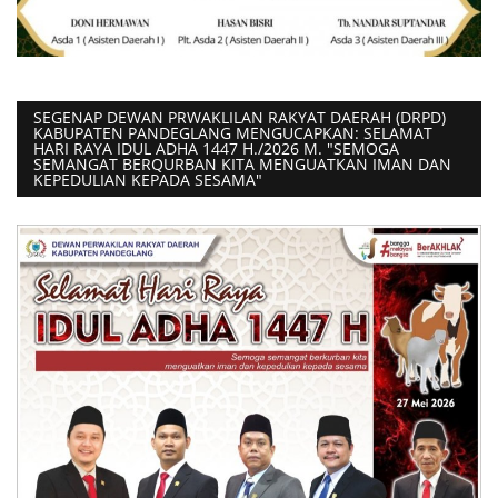
SEGENAP DEWAN PRWAKLILAN RAKYAT DAERAH (DRPD)
KABUPATEN PANDEGLANG MENGUCAPKAN: SELAMAT
HARI RAYA IDUL ADHA 1447 H./2026 M. "SEMOGA
SEMANGAT BERQURBAN KITA MENGUATKAN IMAN DAN
KEPEDULIAN KEPADA SESAMA"