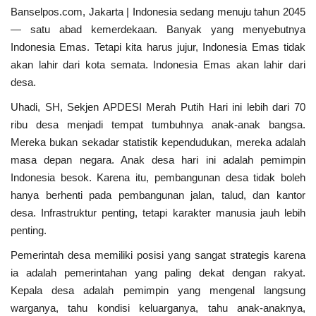
Banselpos.com, Jakarta | Indonesia sedang menuju tahun 2045
— satu abad kemerdekaan. Banyak yang menyebutnya
Kecamatan
Indonesia Emas. Tetapi kita harus jujur, Indonesia Emas tidak
akan lahir dari kota semata. Indonesia Emas akan lahir dari
Redaksi
desa.
Kodam 3/Siliwangi
Uhadi, SH, Sekjen APDESI Merah Putih Hari ini lebih dari 70
ribu desa menjadi tempat tumbuhnya anak-anak bangsa.
Presiden dan Wakil Presiden RI
Mereka bukan sekadar statistik kependudukan, mereka adalah
masa depan negara. Anak desa hari ini adalah pemimpin
PGRI
Indonesia besok. Karena itu, pembangunan desa tidak boleh
hanya berhenti pada pembangunan jalan, talud, dan kantor
Pemerintah Privinsi
desa. Infrastruktur penting, tetapi karakter manusia jauh lebih
penting.
Kota
Pemerintah desa memiliki posisi yang sangat strategis karena
ia adalah pemerintahan yang paling dekat dengan rakyat.
Nasional
Kepala desa adalah pemimpin yang mengenal langsung
warganya, tahu kondisi keluarganya, tahu anak-anaknya,