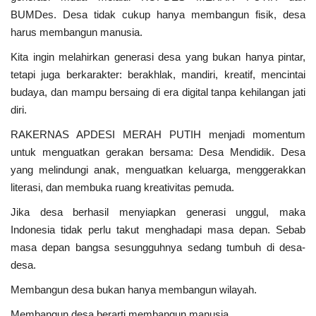
Kriminal
BUMDes. Desa tidak cukup hanya membangun fisik, desa
harus membangun manusia.
Agama
Kita ingin melahirkan generasi desa yang bukan hanya pintar,
tetapi juga berkarakter: berakhlak, mandiri, kreatif, mencintai
Polri
budaya, dan mampu bersaing di era digital tanpa kehilangan jati
diri.
Olahraga
RAKERNAS APDESI MERAH PUTIH menjadi momentum
untuk menguatkan gerakan bersama: Desa Mendidik. Desa
Ekonomi
yang melindungi anak, menguatkan keluarga, menggerakkan
literasi, dan membuka ruang kreativitas pemuda.
TNI & POLRI
Jika desa berhasil menyiapkan generasi unggul, maka
Mabes TNI AD
Indonesia tidak perlu takut menghadapi masa depan. Sebab
masa depan bangsa sesungguhnya sedang tumbuh di desa-
TNI
desa.
Membangun desa bukan hanya membangun wilayah.
Pendidikan
Membangun desa berarti membangun manusia.