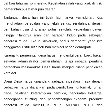
Kabupaten
bahkan tahu mimpi mereka. Kedekatan inilah yang tidak dimiliki
pemerintah pusat maupun daerah.
MBG & KDKMP
Tantangan desa hari ini tidak lagi hanya kemiskinan. Kita
menghadapi persoalan yang lebih serius: rendahnya literasi,
Politik
pernikahan usia dini, anak putus sekolah, kecanduan gawai,
hingga hilangnya arah dan harapan hidup pada sebagian
Desa & Kelurahan
generasi muda. Jika ini dibiarkan, bonus demografi yang kita
banggakan justru bisa berubah menjadi beban demografi.
Pertanian
Karena itu pemerintah desa harus mengambil peran baru, bukan
Kesehatan
sekadar administrator pemerintahan, tetapi sebagai pembina
peradaban masyarakat. Desa harus menjadi ruang pendidikan
karakter.
Pemerintahan
Dana Desa harus dipandang sebagai investasi masa depan.
Bisnis
Sebagian harus diarahkan pada pendidikan nonformal, rumah
baca, pelatihan keterampilan pemuda, penguatan keluarga,
Sosial
pencegahan stunting, dan pengembangan ekonomi produktif
generasi muda melalui KOPDES MERAH PUTIH dan