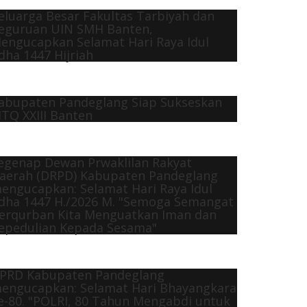
eluarga Besar Fakultas Tarbiyah dan
eguruan UIN SMH Banten,
engucapkan Selamat Hari Raya Idul
dha 1447 Hijriah
abupaten Pandeglang Siap Sukseskan
TQ XXIII Banten
egenap Dewan Prwaklilan Rakyat
aerah (DRPD) Kabupaten Pandeglang
engucapkan: Selamat Hari Raya Idul
dha 1447 H./2026 M. "Semoga Semangat
erqurban Kita Menguatkan Iman dan
epedulian Kepada Sesama"
PRD Kabupaten Pandeglang
engucapkan: Selamat Hari Bhayangkara
e-80. "POLRI, 80 Tahun Mengabdi untuk