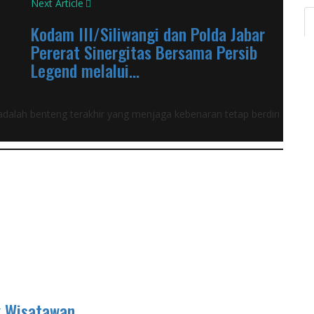
Next Article
Kodam III/Siliwangi dan Polda Jabar
Pererat Sinergitas Bersama Persib
Legend melalui...
s adalah benteng terakhir yang menjaga kebenaran tetap berdiri
 Wisatawan,