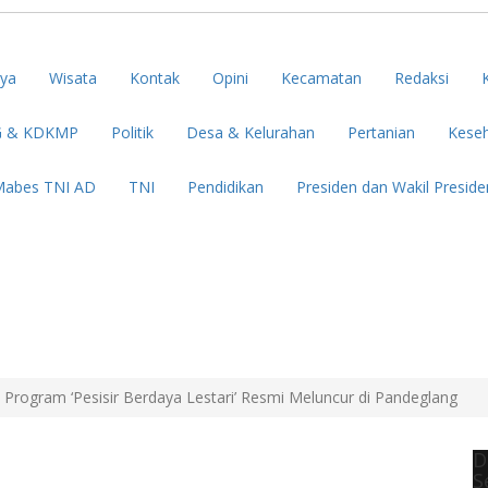
ya
Wisata
Kontak
Opini
Kecamatan
Redaksi
 & KDKMP
Politik
Desa & Kelurahan
Pertanian
Kese
abes TNI AD
TNI
Pendidikan
Presiden dan Wakil Preside
Program ‘Pesisir Berdaya Lestari’ Resmi Meluncur di Pandeglang
D
S