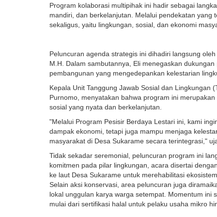
Program kolaborasi multipihak ini hadir sebagai lan
mandiri, dan berkelanjutan. Melalui pendekatan yang 
sekaligus, yaitu lingkungan, sosial, dan ekonomi masy
Peluncuran agenda strategis ini dihadiri langsung oleh 
M.H. Dalam sambutannya, Eli menegaskan dukungan pen
pembangunan yang mengedepankan kelestarian lingku
Kepala Unit Tanggung Jawab Sosial dan Lingkungan (T
Purnomo, menyatakan bahwa program ini merupakan 
sosial yang nyata dan berkelanjutan.
"Melalui Program Pesisir Berdaya Lestari ini, kami 
dampak ekonomi, tetapi juga mampu menjaga kelestar
masyarakat di Desa Sukarame secara terintegrasi," uj
Tidak sekadar seremonial, peluncuran program ini lan
komitmen pada pilar lingkungan, acara disertai deng
ke laut Desa Sukarame untuk merehabilitasi ekosistem
Selain aksi konservasi, area peluncuran juga dira
lokal unggulan karya warga setempat. Momentum ini se
mulai dari sertifikasi halal untuk pelaku usaha mikro hi