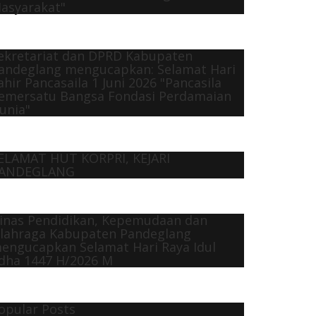
asyarakat"
ekretariat dan DPRD Kabupaten
andeglang mengucapkan: Selamat Hari
ahir Pancasaila 1 Juni 2026 "Pancasila
emersatu Bangsa Fondasi Perdamaian
unia"
ELAMAT HUT KORPRI, KEJARI
ANDEGLANG
inas Pendidikan, Kepemudaan dan
lahraga Kabupaten Pandeglang
engucapkan Selamat Hari Raya Idul
dha 1447 H/2026 M
opular Posts