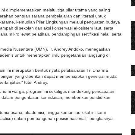
M
ni diimplementasikan melalui tiga pilar utama yang saling
rahan bantuan sarana pembelajaran dan literasi untuk
ukarame, kemudian Pilar Lingkungan melalui penguatan budaya
S
ampah di sekolah dan aksi konservasi ekosistem laut, serta
P
L
ha mikro lewat pelatihan, pendampingan sertifikasi halal, serta
P
D
imedia Nusantara (UMN), Ir. Andrey Andoko, menegaskan
akademis untuk menerapkan ilmu pengetahuan langsung di
S
am ini merupakan bentuk nyata pelaksanaan Tri Dharma
P
mpingan yang diberikan dapat mempersiapkan generasi muda
rlanjutan," tutur Andrey.
nomi warga, program ini sekaligus mendukung pencapaian
D
 dalam pengentasan kemiskinan, memberikan pendidikan
O
m
A
unia usaha, akademisi, hingga komunitas lokal ini kami
practice) dalam pembangunan pesisir nasional," pungkasnya.
P