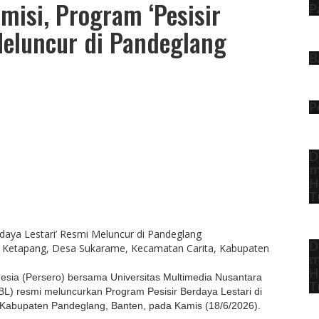
isi, Program ‘Pesisir
P
Meluncur di Pandeglang
B
P
D
m
H
T
D
ai Ketapang, Desa Sukarame, Kecamatan Carita, Kabupaten
m
H
esia (Persero) bersama Universitas Multimedia Nusantara
T
) resmi meluncurkan Program Pesisir Berdaya Lestari di
Kabupaten Pandeglang, Banten, pada Kamis (18/6/2026).