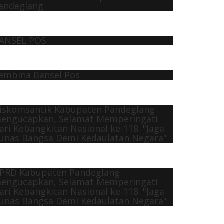
andeglang
ANSEL POS
embina Bansel Pos
iskomsantik Kabupaten Pandeglang
engucapkan, Selamat Memperingati
ari Kebangkitan Nasional ke-118. "Jaga
unas Bangsa Demi Kedaulatan Negara"
PRD Kabupaten Pandeglang
engucapkan, Selamat Memperingati
ari Kebangkitan Nasional ke-118. "Jaga
unas Bangsa Demi Kedaulatan Negara"