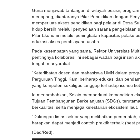
Guna menjawab tantangan di wilayah pesisir, program i
menopang, diantaranya Pilar Pendidikan dengan Penye
memperluas akses pendidikan bagi pelajar di Desa S
hidup bersih melalui penyediaan sarana pengelolaan s
Pilar Ekonomi melalui peningkatan kapasitas pelaku usa
edukasi akses pembiayaan usaha.
Pada kesempatan yang sama, Rektor Universitas Mult
pentingnya kolaborasi ini sebagai wadah bagi insan 
tengah masyarakat.
"Keterlibatan dosen dan mahasiswa UMN dalam progr
Perguruan Tinggi. Kami berharap edukasi dan penda
yang kompeten sekaligus tanggap terhadap isu-isu kebe
Ia menambahkan, Selain memperkuat kemandirian eko
Tujuan Pembangunan Berkelanjutan (SDGs), terutama
berkualitas, serta menjaga kelestarian ekosistem laut.
"Dukungan lintas sektor yang melibatkan pemerintah, d
harapkan dapat menjadi contoh praktik terbaik (best 
(Dad/Red).