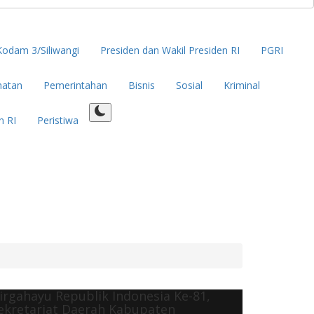
Kodam 3/Siliwangi
Presiden dan Wakil Presiden RI
PGRI
hatan
Pemerintahan
Bisnis
Sosial
Kriminal
n RI
Peristiwa
irgahayu Republik Indonesia Ke-81,
ekretariat Daerah Kabupaten