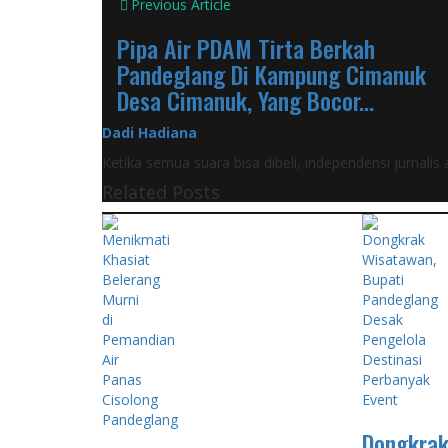
Previous Article
Pipa Air PDAM Tirta Berkah
Pandeglang Di Kampung Cimanuk
Desa Cimanuk, Yang Bocor...
Dadi Hadiana
Ketika semua suara bisa dibeli, independensi jurnali
Related Posts
Dongkrak