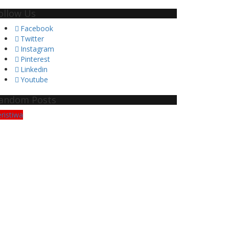
ollow Us
Facebook
Twitter
Instagram
Pinterest
Linkedin
Youtube
andom Posts
ristiwa