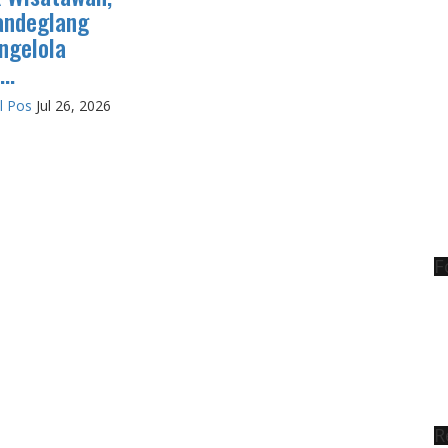
andeglang
ngelola
..
l Pos
Jul 26, 2026
F
R