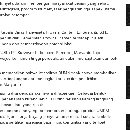
gkah nyata dalam membangun masyarakat pesisir yang sehat,
K
terintegrasi, program ini menyasar penguatan tiga aspek utama
K
arakat setempat.
M
A
Kepala Dinas Pariwisata Provinsi Banten, Eli Susianti, S.H.,
uh dari Pemerintah Provinsi Banten terhadap inisiatif
K
ngan dan pemberdayaan potensi lokal.
M
JSL) PT Surveyor Indonesia (Persero), Maryanto Tejo
wujud komitmen tinggi perusahaan dalam menciptakan dampak
S
ingin memastikan bahwa kehadiran BUMN tidak hanya memberikan
D
m
ian lingkungan dan meningkatkan kualitas pendidikan
A
ar Maryanto.
B
gsung diisi dengan aksi nyata di lapangan. Sebagai bentuk
K
an penanaman kurang lebih 700 bibit terumbu karang langsung
 bawah laut yang rusak.
maikan dengan stan yang memamerkan berbagai produk UMKM
D
kaligus menjadi ajang penyerahan sertifikat secara simbolis,
m
ngga sertifikat apresiasi bagi mitra komunitas yang terlibat.
k