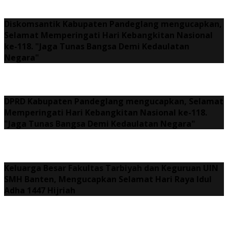
Diskomsantik Kabupaten Pandeglang mengucapkan,
Selamat Memperingati Hari Kebangkitan Nasional
ke-118. "Jaga Tunas Bangsa Demi Kedaulatan
Negara"
DPRD Kabupaten Pandeglang mengucapkan, Selamat
Memperingati Hari Kebangkitan Nasional ke-118.
"Jaga Tunas Bangsa Demi Kedaulatan Negara"
Keluarga Besar Fakultas Tarbiyah dan Keguruan UIN
SMH Banten, Mengucapkan Selamat Hari Raya Idul
Adha 1447 Hijriah