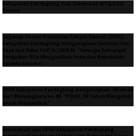
Kabupaten Pandeglang Siap Sukseskan MTQ XXIII
Banten
Segenap Dewan Prwaklilan Rakyat Daerah (DRPD)
Kabupaten Pandeglang mengucapkan: Selamat Hari
Raya Idul Adha 1447 H./2026 M. "Semoga Semangat
Berqurban Kita Menguatkan Iman dan Kepedulian
Kepada Sesama"
DPRD Kabupaten Pandeglang mengucapkan: Selamat
Hari Bhayangkara ke-80. "POLRI, 80 Tahun Mengabdi
untuk Masyarakat"
Sekretariat dan DPRD Kabupaten Pandeglang
mengucapkan: Selamat Hari Lahir Pancasaila 1 Juni