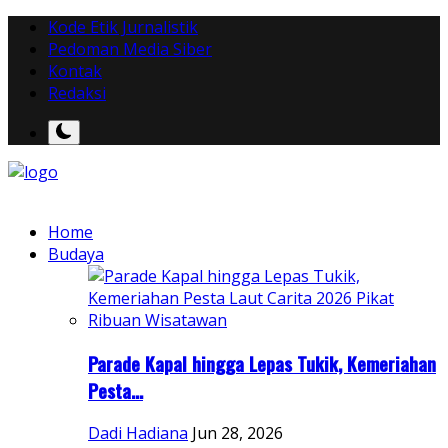
Kode Etik Jurnalistik
Pedoman Media Siber
Kontak
Redaksi
Home
Budaya
Parade Kapal hingga Lepas Tukik, Kemeriahan
Pesta...
Dadi Hadiana
Jun 28, 2026