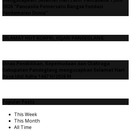
2026 "Pancasila Pemersatu Bangsa Fondasi
Perdamaian Dunia"
SELAMAT HUT KORPRI, KEJARI PANDEGLANG
Dinas Pendidikan, Kepemudaan dan Olahraga
Kabupaten Pandeglang mengucapkan Selamat Hari
Raya Idul Adha 1447 H/2026 M
Popular Posts
This Week
This Month
All Time