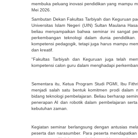
membuka peluang inovasi pendidikan yang mampu me
Mei 2026.
Sambutan Dekan Fakultas Tarbiyah dan Keguruan pada
Universitas Islam Negeri (UIN) Sultan Maulana Has
beliau menyampaikan bahwa seminar ini sangat pe
perkembangan teknologi dalam dunia pendidikan. 
kompetensi pedagogik, tetapi juga harus mampu mema
dan kreatif.
“Fakultas Tarbiyah dan Keguruan juga telah m
kompetensi calon guru dalam menghadapi perkembanga
Sementara itu, Ketua Program Studi PGMI, Ibu Fithr
menjadi salah satu bentuk komitmen prodi dalam 
bidang teknologi pembelajaran. Beliau berharap sem
penerapan AI dan robotik dalam pembelajaran serta
kebutuhan zaman.
Kegiatan seminar berlangsung dengan antusias melal
peserta dan narasumber. Para peserta mendapatkan b