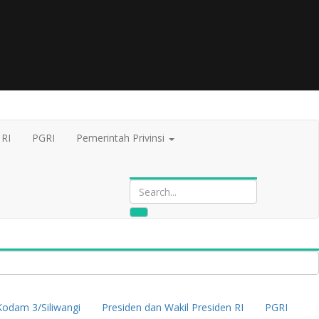
 RI
PGRI
Pemerintah Privinsi
Kodam 3/Siliwangi
Presiden dan Wakil Presiden RI
PGRI