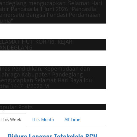
andeglang mengucapkan: Selamat Hari
ahir Pancasaila 1 Juni 2026 "Pancasila
emersatu Bangsa Fondasi Perdamaian
unia"
ELAMAT HUT KORPRI, KEJARI
ANDEGLANG
inas Pendidikan, Kepemudaan dan
lahraga Kabupaten Pandeglang
engucapkan Selamat Hari Raya Idul
dha 1447 H/2026 M
opular Posts
This Week
This Month
All Time
Diduga Langgar Tatakelola BGN,