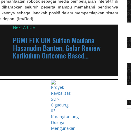
emanfaatan robotik sebagai media pembelajaran interaktif di
P
i, diharapkan seluruh peserta mampu memahami pentingnya
L
P
ikannya sebagai langkah positif dalam mempersiapkan sistem
D
sa depan. (Ira/Red)
Next Article
PGMI FTK UIN Sultan Maulana
S
P
Hasanudin Banten, Gelar Review
Kurikulum Outcome Based...
D
O
m
A
P