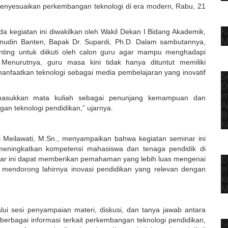
nyesuaikan perkembangan teknologi di era modern, Rabu, 21
K
 kegiatan ini diwakilkan oleh Wakil Dekan I Bidang Akademik,
M
anudin Banten, Bapak Dr. Supardi, Ph.D. Dalam sambutannya,
nting untuk diikuti oleh calon guru agar mampu menghadapi
Menurutnya, guru masa kini tidak hanya dituntut memiliki
nfaatkan teknologi sebagai media pembelajaran yang inovatif
S
D
m
emasukkan mata kuliah sebagai penunjang kemampuan dan
A
n teknologi pendidikan,” ujarnya.
B
K
i Meilawati, M.Sn., menyampaikan bahwa kegiatan seminar ini
meningkatkan kompetensi mahasiswa dan tenaga pendidik di
D
inar ini dapat memberikan pemahaman yang lebih luas mengenai
m
 mendorong lahirnya inovasi pendidikan yang relevan dengan
k
M
ui sesi penyampaian materi, diskusi, dan tanya jawab antara
erbagai informasi terkait perkembangan teknologi pendidikan,
S