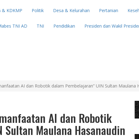
 & KDKMP
Politik
Desa & Kelurahan
Pertanian
Kese
abes TNI AD
TNI
Pendidikan
Presiden dan Wakil Preside
anfaatan AI dan Robotik dalam Pembelajaran” UIN Sultan Maulana 
D
S
manfaatan AI dan Robotik
P
N Sultan Maulana Hasanaudin
B