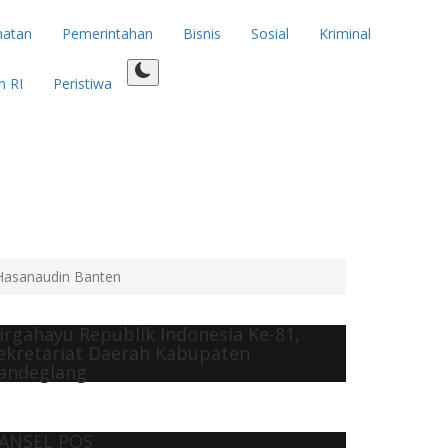
hatan
Pemerintahan
Bisnis
Sosial
Kriminal
n RI
Peristiwa
Hasanaudin Banten
irgahayu Republik Indonesia Ke-81,
ekretariat Daerah Kabupaten
andeglang
ANSEL POS