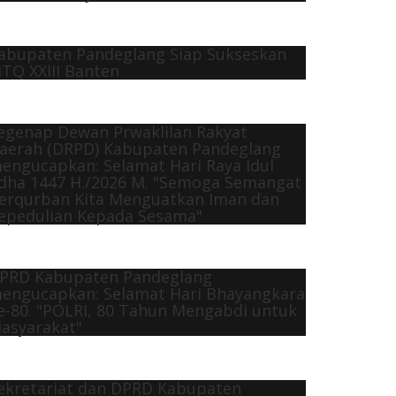
abupaten Pandeglang Siap Sukseskan
TQ XXIII Banten
egenap Dewan Prwaklilan Rakyat
aerah (DRPD) Kabupaten Pandeglang
engucapkan: Selamat Hari Raya Idul
dha 1447 H./2026 M. "Semoga Semangat
erqurban Kita Menguatkan Iman dan
epedulian Kepada Sesama"
PRD Kabupaten Pandeglang
engucapkan: Selamat Hari Bhayangkara
e-80. "POLRI, 80 Tahun Mengabdi untuk
asyarakat"
ekretariat dan DPRD Kabupaten