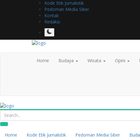
Kode Etik Jurnalistik
Pedoman Media Siber
Kontak
Redaksi
Home
Budaya
Wisata
Opini
Home
Kode Etik Jurnalistik
Pedoman Media Siber
Buda