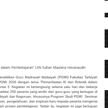
P
D
m
H
T
D
m
H
T
ndidikan Guru Madrasah Ibtidaiyah (PGMI) Fakultas Tarbiyah
PGMI 2026 dengan tema “Pemanfaatan AI dan Robotik dalam
ntai 3. Kegiatan ini berlangsung selama satu hari dan bekerja
K
ekitar 250 peserta yang terdiri dari guru-guru yang bertugas di
K
arbiyah dan Keguruan, khususnya Program Studi PGMI. Seminar
M
an, pengetahuan, dan inspirasi baru kepada peserta mengenai
A
alam proses pembelajaran. Selain itu, kegiatan ini juga bertujuan