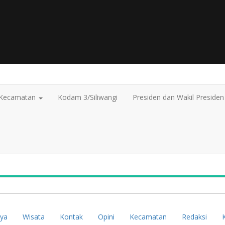
Kecamatan
Kodam 3/Siliwangi
Presiden dan Wakil Presiden
ya
Wisata
Kontak
Opini
Kecamatan
Redaksi