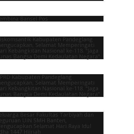
embina Bansel Pos
iskomsantik Kabupaten Pandeglang
engucapkan, Selamat Memperingati
ari Kebangkitan Nasional ke-118. "Jaga
unas Bangsa Demi Kedaulatan Negara"
PRD Kabupaten Pandeglang
engucapkan, Selamat Memperingati
ari Kebangkitan Nasional ke-118. "Jaga
unas Bangsa Demi Kedaulatan Negara"
eluarga Besar Fakultas Tarbiyah dan
eguruan UIN SMH Banten,
engucapkan Selamat Hari Raya Idul
dha 1447 Hijriah