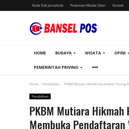
Kode Etik Jurnalistik
Pedoman Media Siber
Kontak
HOME
BUDAYA
WISATA
OPINI
PEMERINTAH PRIVINSI
Home
Pendidikan
PKBM Mutiara Hikmah Kecamatan Picung Mem
Pendidikan
PKBM Mutiara Hikmah 
Membuka Pendaftaran W