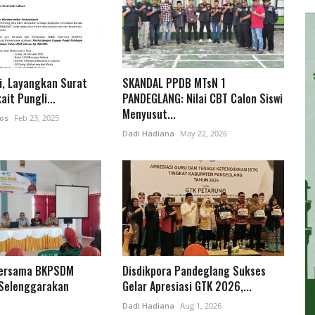
i, Layangkan Surat
SKANDAL PPDB MTsN 1
ait Pungli...
PANDEGLANG: Nilai CBT Calon Siswi
Menyusut...
os
Feb 23, 2025
Dadi Hadiana
May 22, 2026
Bersama BKPSDM
Disdikpora Pandeglang Sukses
Selenggarakan
Gelar Apresiasi GTK 2026,...
Dadi Hadiana
Aug 1, 2026