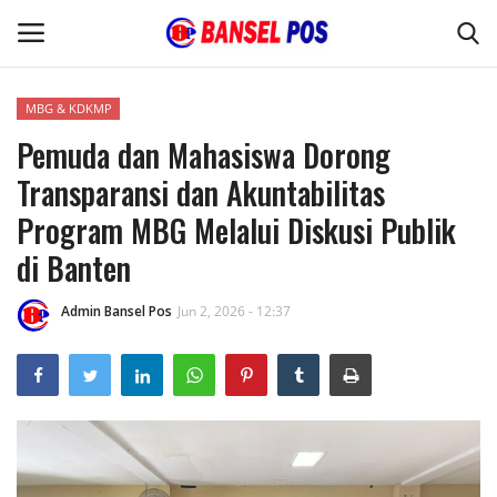
MBG & KDKMP
Pemuda dan Mahasiswa Dorong
Home
Transparansi dan Akuntabilitas
Kode Etik Jurnalistik
Program MBG Melalui Diskusi Publik
di Banten
Pedoman Media Siber
Admin Bansel Pos
Jun 2, 2026 - 12:37
Budaya
Wisata
Kontak
Opini