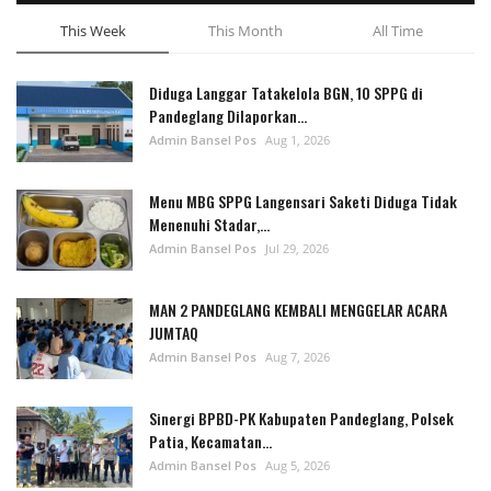
This Week
This Month
All Time
Diduga Langgar Tatakelola BGN, 10 SPPG di
Pandeglang Dilaporkan...
Admin Bansel Pos
Aug 1, 2026
Menu MBG SPPG Langensari Saketi Diduga Tidak
Menenuhi Stadar,...
Admin Bansel Pos
Jul 29, 2026
MAN 2 PANDEGLANG KEMBALI MENGGELAR ACARA
JUMTAQ
Admin Bansel Pos
Aug 7, 2026
Sinergi BPBD-PK Kabupaten Pandeglang, Polsek
Patia, Kecamatan...
Admin Bansel Pos
Aug 5, 2026