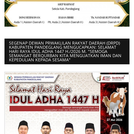
SEGENAP DEWAN PRWAKLILAN RAKYAT DAERAH (DRPD)
KABUPATEN PANDEGLANG MENGUCAPKAN: SELAMAT
HARI RAYA IDUL ADHA 1447 H./2026 M. "SEMOGA
SEMANGAT BERQURBAN KITA MENGUATKAN IMAN DAN
KEPEDULIAN KEPADA SESAMA"