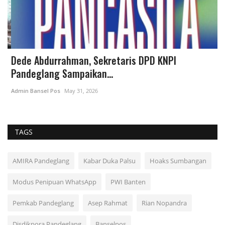
Dede Abdurrahman, Sekretaris DPD KNPI
O
Pandeglang Sampaikan...
M
Admin Bansel Pos
May 31, 2026
Ad
TAGS
AMIRA Pandeglang
Kabar Duka Palsu
Hoaks Sumbangan
Modus Penipuan WhatsApp
PWI Banten
Pemkab Pandeglang
Asep Rahmat
Rian Nopandra
Disdikpora Pandeglang
Banselpos