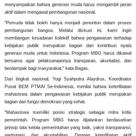
Kriminal
menyampaikan bahwa generasi muda harus mengambil peran
aktif dalam mengawal pembangunan nasional.
Agama
“Pemuda tidak boleh hanya menjadi penonton dalam proses
pembangunan bangsa. Melalui diskusi ini, kami ingin
Polri
membangun kesadaran kolektif bahwa pengawasan terhadap
kebijakan publik merupakan bagian dari kontribusi nyata
Olahraga
generasi muda untuk Indonesia. Program MBG harus dikawal
bersama agar pelaksanaannya transparan, akuntabel, dan
Ekonomi
berdampak bagi masyarakat,” kata Bagas.
Dari tingkat nasional, Yogi Syahputra Alaydrus, Koordinator
TNI & POLRI
Pusat BEM PTMAI Se-Indonesia, menilai bahwa keterlibatan
mahasiswa dalam pengawasan kebijakan publik merupakan
Mabes TNI AD
bagian dari fungsi demokrasi yang sehat.
“Mahasiswa memiliki posisi strategis sebagai mitra kritis
TNI
pemerintah. Program MBG harus dijalankan berdasarkan
prinsip tata kelola pemerintahan yang baik, yakni transparansi,
Pendidikan
partisipasi, dan akuntabilitas. Dengan keterlibatan aktif