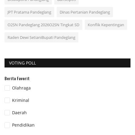
JPT Pratama Pandeglang
Dinas Pertanian Pandeglang
O2SN Pandeglang 2026O2SN Tingkat SD
Konflik Kepentingan
Raden Dewi SetianiBupati Pandeglang
VOTING POLL
Berita Favorit
Olahraga
Kriminal
Daerah
Pendidikan