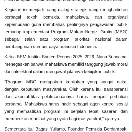
Kabupaten
Kegiatan ini menjadi ruang dialog strategis yang menghadirkan
MBG & KDKMP
berbagai tokoh pemuda, mahasiswa, dan organisasi
kepemudaan guna membahas pentingnya pengawasan publik
Politik
terhadap implementasi Program Makan Bergizi Gratis (MBG)
sebagai salah satu program prioritas nasional dalam
Desa & Kelurahan
pembangunan sumber daya manusia Indonesia.
Ketua BEM Institut Banten Periode 2025–2026, Nana Supriatna,
Pertanian
menegaskan bahwa mahasiswa memiliki tanggung jawab moral
dan intelektual dalam mengawal jalannya kebijakan publik.
Kesehatan
“Program MBG merupakan kebijakan yang sangat dekat
dengan kebutuhan masyarakat. Oleh karena itu, transparansi
Pemerintahan
dan akuntabilitas pelaksanaannya harus menjadi perhatian
bersama. Mahasiswa harus hadir sebagai agen kontrol sosial
Bisnis
yang memastikan program ini berjalan tepat sasaran dan
memberikan manfaat yang nyata bagi masyarakat,” ujarnya.
Sosial
Sementara itu, Bagas Yulianto, Founder Pemuda Berdampak,