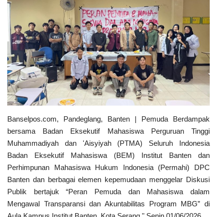
Kecamatan
Redaksi
Kodam 3/Siliwangi
Presiden dan Wakil Presiden RI
Banselpos.com, Pandeglang, Banten | Pemuda Berdampak
PGRI
bersama Badan Eksekutif Mahasiswa Perguruan Tinggi
Muhammadiyah dan 'Aisyiyah (PTMA) Seluruh Indonesia
Pemerintah Privinsi
Badan Eksekutif Mahasiswa (BEM) Institut Banten dan
Perhimpunan Mahasiswa Hukum Indonesia (Permahi) DPC
Kota
Banten dan berbagai elemen kepemudaan menggelar Diskusi
Publik bertajuk “Peran Pemuda dan Mahasiswa dalam
Nasional
Mengawal Transparansi dan Akuntabilitas Program MBG” di
Aula Kampus Institut Banten, Kota Serang." Senin 01/06/2026