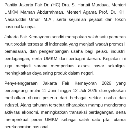
Kabupaten
Panitia Jakarta Fair Dr. (HC) Dra. S. Hartati Murdaya, Menteri
UMKM Maman Abdurrahman, Menteri Agama Prof. Dr. KH.
MBG & KDKMP
Nasaruddin Umar, M.A., serta sejumlah pejabat dan tokoh
nasional lainnya.
Politik
Jakarta Fair Kemayoran sendiri merupakan salah satu pameran
multiproduk terbesar di Indonesia yang menjadi wadah promosi,
Desa & Kelurahan
pemasaran, dan pengembangan usaha bagi pelaku industri,
perdagangan, serta UMKM dari berbagai daerah. Kegiatan ini
Pertanian
juga menjadi sarana memperluas akses pasar sekaligus
meningkatkan daya saing produk dalam negeri.
Kesehatan
Penyelenggaraan Jakarta Fair Kemayoran 2026 yang
Pemerintahan
berlangsung mulai 11 Juni hingga 12 Juli 2026 diproyeksikan
melibatkan ribuan peserta dari berbagai sektor usaha dan
Bisnis
industri. Ajang tahunan tersebut diharapkan mampu mendorong
aktivitas ekonomi, meningkatkan transaksi perdagangan, serta
Sosial
memperkuat peran UMKM sebagai salah satu pilar utama
perekonomian nasional.