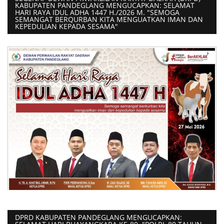
KABUPATEN PANDEGLANG MENGUCAPKAN: SELAMAT
HARI RAYA IDUL ADHA 1447 H./2026 M. "SEMOGA
SEMANGAT BERQURBAN KITA MENGUATKAN IMAN DAN
KEPEDULIAN KEPADA SESAMA"
DPRD KABUPATEN PANDEGLANG MENGUCAPKAN: