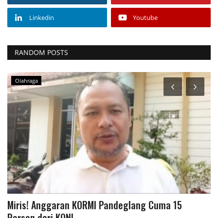
Linkedin
Youtube
RANDOM POSTS
Olahraga
Miris! Anggaran KORMI Pandeglang Cuma 15
P
Persen dari KONI,...
L