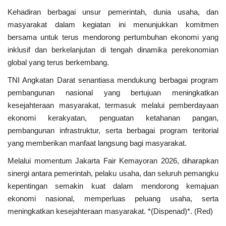
Kriminal
Kehadiran berbagai unsur pemerintah, dunia usaha, dan
masyarakat dalam kegiatan ini menunjukkan komitmen
Agama
bersama untuk terus mendorong pertumbuhan ekonomi yang
inklusif dan berkelanjutan di tengah dinamika perekonomian
Polri
global yang terus berkembang.
TNI Angkatan Darat senantiasa mendukung berbagai program
Olahraga
pembangunan nasional yang bertujuan meningkatkan
kesejahteraan masyarakat, termasuk melalui pemberdayaan
Ekonomi
ekonomi kerakyatan, penguatan ketahanan pangan,
pembangunan infrastruktur, serta berbagai program teritorial
TNI & POLRI
yang memberikan manfaat langsung bagi masyarakat.
Melalui momentum Jakarta Fair Kemayoran 2026, diharapkan
Mabes TNI AD
sinergi antara pemerintah, pelaku usaha, dan seluruh pemangku
kepentingan semakin kuat dalam mendorong kemajuan
TNI
ekonomi nasional, memperluas peluang usaha, serta
meningkatkan kesejahteraan masyarakat. *(Dispenad)*. (Red)
Pendidikan