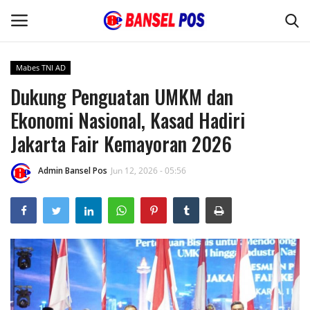
Mabes TNI AD
Dukung Penguatan UMKM dan
Home
Ekonomi Nasional, Kasad Hadiri
Kode Etik Jurnalistik
Jakarta Fair Kemayoran 2026
Pedoman Media Siber
Admin Bansel Pos
Jun 12, 2026 - 05:56
Budaya
Wisata
Kontak
Opini