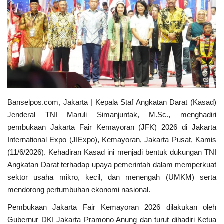
Kecamatan
Redaksi
Kodam 3/Siliwangi
Presiden dan Wakil Presiden RI
Banselpos.com, Jakarta | Kepala Staf Angkatan Darat (Kasad)
Jenderal TNI Maruli Simanjuntak, M.Sc., menghadiri
PGRI
pembukaan Jakarta Fair Kemayoran (JFK) 2026 di Jakarta
International Expo (JIExpo), Kemayoran, Jakarta Pusat, Kamis
Pemerintah Privinsi
(11/6/2026). Kehadiran Kasad ini menjadi bentuk dukungan TNI
Angkatan Darat terhadap upaya pemerintah dalam memperkuat
Kota
sektor usaha mikro, kecil, dan menengah (UMKM) serta
mendorong pertumbuhan ekonomi nasional.
Nasional
Pembukaan Jakarta Fair Kemayoran 2026 dilakukan oleh
Gubernur DKI Jakarta Pramono Anung dan turut dihadiri Ketua