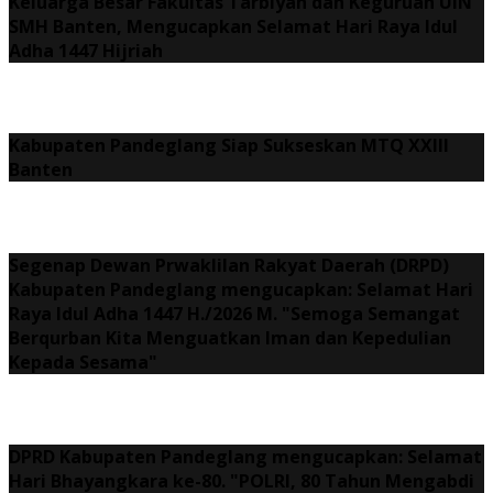
Keluarga Besar Fakultas Tarbiyah dan Keguruan UIN
SMH Banten, Mengucapkan Selamat Hari Raya Idul
Adha 1447 Hijriah
Kabupaten Pandeglang Siap Sukseskan MTQ XXIII
Banten
Segenap Dewan Prwaklilan Rakyat Daerah (DRPD)
Kabupaten Pandeglang mengucapkan: Selamat Hari
Raya Idul Adha 1447 H./2026 M. "Semoga Semangat
Berqurban Kita Menguatkan Iman dan Kepedulian
Kepada Sesama"
DPRD Kabupaten Pandeglang mengucapkan: Selamat
Hari Bhayangkara ke-80. "POLRI, 80 Tahun Mengabdi