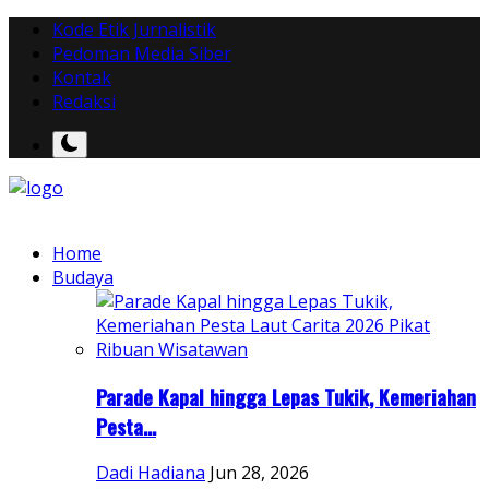
Kode Etik Jurnalistik
Pedoman Media Siber
Kontak
Redaksi
Home
Budaya
Parade Kapal hingga Lepas Tukik, Kemeriahan
Pesta...
Dadi Hadiana
Jun 28, 2026