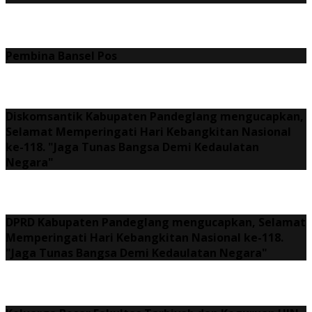
Pembina Bansel Pos
Diskomsantik Kabupaten Pandeglang mengucapkan,
Selamat Memperingati Hari Kebangkitan Nasional
ke-118. "Jaga Tunas Bangsa Demi Kedaulatan
Negara"
DPRD Kabupaten Pandeglang mengucapkan, Selamat
Memperingati Hari Kebangkitan Nasional ke-118.
"Jaga Tunas Bangsa Demi Kedaulatan Negara"