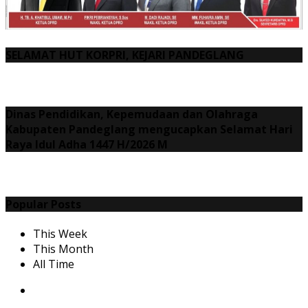
SELAMAT HUT KORPRI, KEJARI PANDEGLANG
Dinas Pendidikan, Kepemudaan dan Olahraga
Kabupaten Pandeglang mengucapkan Selamat Hari
Raya Idul Adha 1447 H/2026 M
Popular Posts
This Week
This Month
All Time