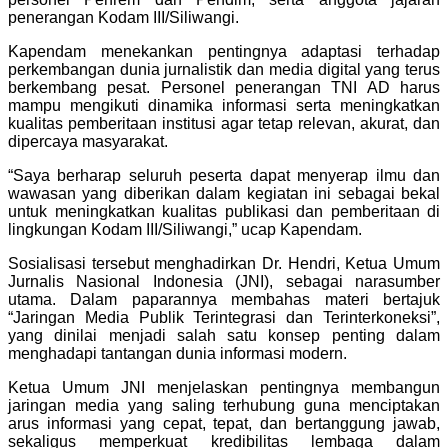
penerangan Kodam III/Siliwangi.
Kapendam menekankan pentingnya adaptasi terhadap
perkembangan dunia jurnalistik dan media digital yang terus
berkembang pesat. Personel penerangan TNI AD harus
mampu mengikuti dinamika informasi serta meningkatkan
kualitas pemberitaan institusi agar tetap relevan, akurat, dan
dipercaya masyarakat.
“Saya berharap seluruh peserta dapat menyerap ilmu dan
wawasan yang diberikan dalam kegiatan ini sebagai bekal
untuk meningkatkan kualitas publikasi dan pemberitaan di
lingkungan Kodam III/Siliwangi,” ucap Kapendam.
Sosialisasi tersebut menghadirkan Dr. Hendri, Ketua Umum
Jurnalis Nasional Indonesia (JNI), sebagai narasumber
utama. Dalam paparannya membahas materi bertajuk
“Jaringan Media Publik Terintegrasi dan Terinterkoneksi”,
yang dinilai menjadi salah satu konsep penting dalam
menghadapi tantangan dunia informasi modern.
Ketua Umum JNI menjelaskan pentingnya membangun
jaringan media yang saling terhubung guna menciptakan
arus informasi yang cepat, tepat, dan bertanggung jawab,
sekaligus memperkuat kredibilitas lembaga dalam