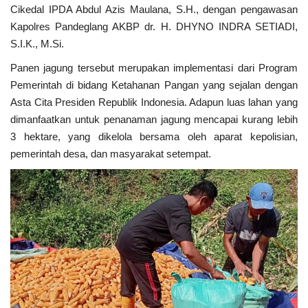
Kabupaten
Cikedal IPDA Abdul Azis Maulana, S.H., dengan pengawasan
Kapolres Pandeglang AKBP dr. H. DHYNO INDRA SETIADI,
MBG & KDKMP
S.I.K., M.Si.
Panen jagung tersebut merupakan implementasi dari Program
Politik
Pemerintah di bidang Ketahanan Pangan yang sejalan dengan
Asta Cita Presiden Republik Indonesia. Adapun luas lahan yang
Desa & Kelurahan
dimanfaatkan untuk penanaman jagung mencapai kurang lebih
3 hektare, yang dikelola bersama oleh aparat kepolisian,
Pertanian
pemerintah desa, dan masyarakat setempat.
Kesehatan
Pemerintahan
Bisnis
Sosial