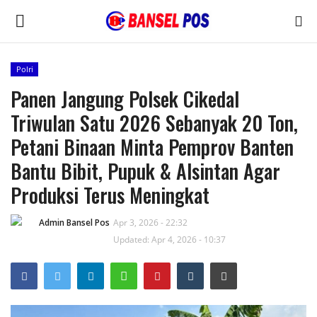
Polri
Panen Jangung Polsek Cikedal
Home
Triwulan Satu 2026 Sebanyak 20 Ton,
Kode Etik Jurnalistik
Petani Binaan Minta Pemprov Banten
Bantu Bibit, Pupuk & Alsintan Agar
Pedoman Media Siber
Produksi Terus Meningkat
Budaya
Admin Bansel Pos
Apr 3, 2026 - 22:32
Wisata
Updated: Apr 4, 2026 - 10:37
Kontak
Opini