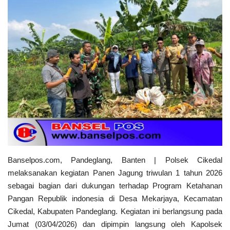
Kecamatan
Redaksi
Kodam 3/Siliwangi
Presiden dan Wakil Presiden RI
PGRI
Pemerintah Privinsi
Banselpos.com, Pandeglang, Banten | Polsek Cikedal
melaksanakan kegiatan Panen Jagung triwulan 1 tahun 2026
Kota
sebagai bagian dari dukungan terhadap Program Ketahanan
Pangan Republik indonesia di Desa Mekarjaya, Kecamatan
Nasional
Cikedal, Kabupaten Pandeglang. Kegiatan ini berlangsung pada
Jumat (03/04/2026) dan dipimpin langsung oleh Kapolsek