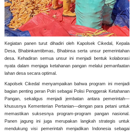
Kriminal
Agama
Polri
Kegiatan panen turut dihadiri oleh Kapolsek Cikedal, Kepala
Olahraga
Desa, Bhabinkamtibmas, Bhabinsa serta unsur pemerintahan
desa. Kehadiran semua unsur ini menjadi bentuk kolaborasi
Ekonomi
nyata dalam menjaga ketahanan pangan melalui pemanfaatan
lahan desa secara optimal.
TNI & POLRI
Kapolsek Cikedal menyampaikan bahwa program ini menjadi
bagian penting peran Polri sebagai Polisi Penggerak Ketahanan
Mabes TNI AD
Pangan, sekaligus menjadi jembatan antara pemerintah—
khususnya Kementerian Pertanian—dengan para petani untuk
TNI
memastikan suksesnya program-program pangan nasional.
Panen jagung ini juga merupakan langkah strategis untuk
Pendidikan
mendukung visi pemerintah menjadikan Indonesia sebagai