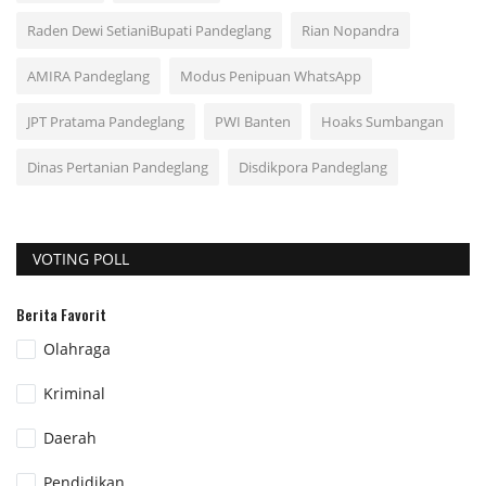
Raden Dewi SetianiBupati Pandeglang
Rian Nopandra
AMIRA Pandeglang
Modus Penipuan WhatsApp
JPT Pratama Pandeglang
PWI Banten
Hoaks Sumbangan
Dinas Pertanian Pandeglang
Disdikpora Pandeglang
VOTING POLL
Berita Favorit
Olahraga
Kriminal
Daerah
Pendidikan