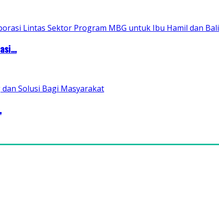
si...
.