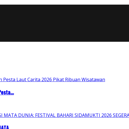
esta...
ATA...