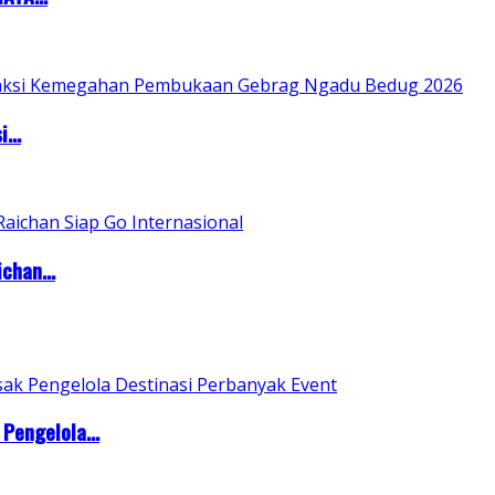
...
chan...
Pengelola...