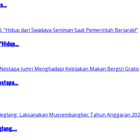
...
Hidup...
stapa...
ang,...