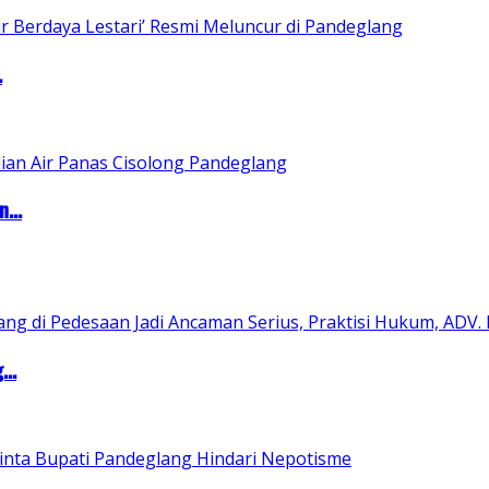
.
...
..