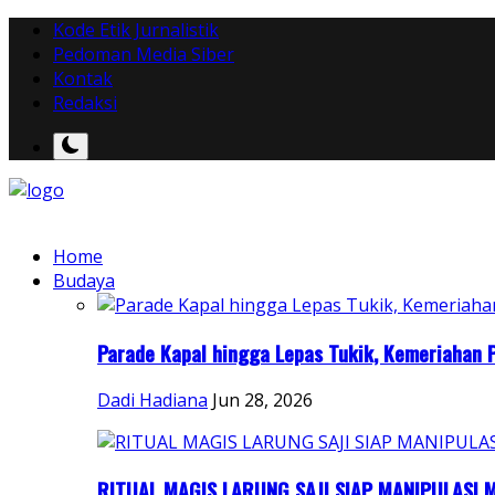
Kode Etik Jurnalistik
Pedoman Media Siber
Kontak
Redaksi
Home
Budaya
Parade Kapal hingga Lepas Tukik, Kemeriahan P
Dadi Hadiana
Jun 28, 2026
RITUAL MAGIS LARUNG SAJI SIAP MANIPULASI M