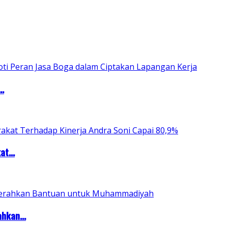
..
t...
hkan...