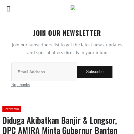
JOIN OUR NEWSLETTER
Home
Join our subscribers list to get the latest news, updates
Kode Etik Jurnalistik
and special offers directly in your inbox
Pedoman Media Siber
Subscribe
Budaya
No, thanks
Wisata
Peristiwa
Kontak
Diduga Akibatkan Banjir & Longsor,
DPC AMIRA Minta Gubernur Banten
Opini