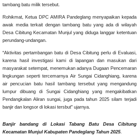
tambang batu milik tersebut.
MBG & KDKMP
Rohikmat, Ketua DPC AMIRA Pandeglang menyapaikan kepada
awak media terkait dengan tambang batu yang ada di wilayah
Politik
Desa Cibitung Kecamatan Munjul yang diduga langgar ketentuan
perundang-undangan.
Desa & Kelurahan
“Aktivitas pertambangan batu di Desa Cibitung perlu di Evaluasi,
Pertanian
karena hasil investigasi kami di lapangan dan masukan dari
masyarakat setempat, menemukan adanya Dugaan Pencemaran
Kesehatan
lingkungan seperti tercemarnya Air Sungai Cidanghiang, karena
air pencucian batu hasil tambang tersebut yang mengandung
Pemerintahan
lumpur dibuang di Sungai Cidanghiang yang mengakibatkan
Pendangkalan Aliran sungai, juga pada tahun 2025 silam terjadi
Bisnis
banjir dan longsor di lokasi tersbut” ujarnya.
Sosial
Banjir bandang di Lokasi Tabang Batu Desa Cibitung
Kecamatan Munjul Kabupaten Pandeglang Tahun 2025
.