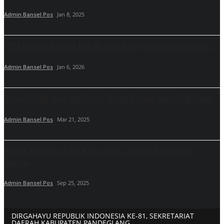
Admin Bansel Pos
Jan 8, 2025
FPPK Banten Menyoal Terkait Anggaran Perawatan Jembatan...
Admin Bansel Pos
Jan 6, 2026
Ormas BPPKB Akan Aksi Unras Terkait Proyek Jalan BPJN Dinilai...
Admin Bansel Pos
Mar 21, 2025
Buntut Kematian 1 ABK Kapal Akibat Tertabrak Tongkang
Siluman,...
Admin Bansel Pos
Sep 25, 2025
DIRGAHAYU REPUBLIK INDONESIA KE-81, SEKRETARIAT
DAERAH KABUPATEN PANDEGLANG