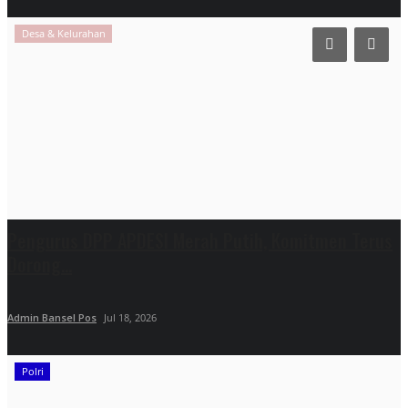
Desa & Kelurahan
Pengurus DPP APDESI Merah Putih, Komitmen Terus
Dorong...
Admin Bansel Pos
Jul 18, 2026
Polri