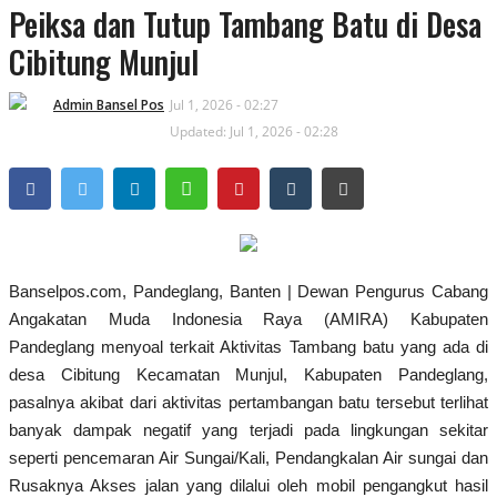
Peiksa dan Tutup Tambang Batu di Desa
Kecamatan
Cibitung Munjul
Redaksi
Admin Bansel Pos
Jul 1, 2026 - 02:27
Updated: Jul 1, 2026 - 02:28
Kodam 3/Siliwangi
Presiden dan Wakil Presiden RI
PGRI
Banselpos.com, Pandeglang, Banten | Dewan Pengurus Cabang
Pemerintah Privinsi
Angakatan Muda Indonesia Raya (AMIRA) Kabupaten
Pandeglang menyoal terkait Aktivitas Tambang batu yang ada di
Kota
desa Cibitung Kecamatan Munjul, Kabupaten Pandeglang,
pasalnya akibat dari aktivitas pertambangan batu tersebut terlihat
Nasional
banyak dampak negatif yang terjadi pada lingkungan sekitar
seperti pencemaran Air Sungai/Kali, Pendangkalan Air sungai dan
Kabupaten
Rusaknya Akses jalan yang dilalui oleh mobil pengangkut hasil