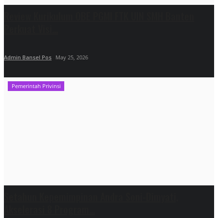
Review Kurikulum OBE PGMI FTK UIN SMH Banten
Perkuat Visi...
Admin Bansel Pos
May 25, 2026
Pemerintah Privinsi
Setahun Kepemimpinan Andra Soni-Dimyati,
Akselerasi 8 Program...