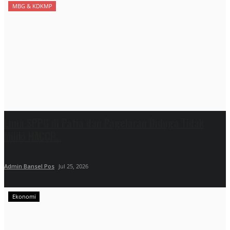
MBG & KDKMP
Lima SPPG di Patia dan Pagelaran Diduga Tidak
Miliki HACCP...
Admin Bansel Pos
Jul 25, 2026
Ekonomi