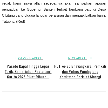
Presiden dan Wakil Presiden RI
ilegal, kami insya allah secepatnya akan sampaikan laporan
pengaduan ke Gubernur Banten Terkait Tambang batu di Desa
Peristiwa
Cibitung yang diduga langgar peraruran dan mengakibatkan banjir.
Tutupny. (Red)
PREVIOUS ARTICLE
NEXT ARTICLE
Parade Kapal hingga Lepas
HUT ke-80 Bhayangkara, Pemkab
Tukik, Kemeriahan Pesta Laut
dan Polres Pandeglang
Carita 2026 Pikat Ribuan...
Komitmen Perkuat Sinergi