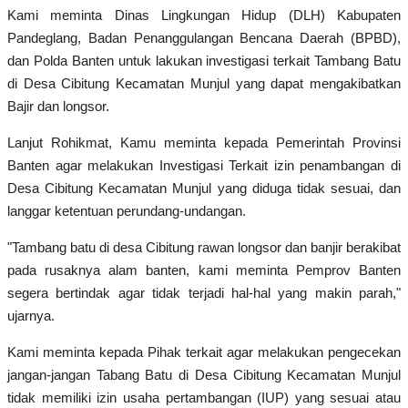
Kriminal
Kami meminta Dinas Lingkungan Hidup (DLH) Kabupaten
Pandeglang, Badan Penanggulangan Bencana Daerah (BPBD),
Agama
dan Polda Banten untuk lakukan investigasi terkait Tambang Batu
di Desa Cibitung Kecamatan Munjul yang dapat mengakibatkan
Polri
Bajir dan longsor.
Olahraga
Lanjut Rohikmat, Kamu meminta kepada Pemerintah Provinsi
Banten agar melakukan Investigasi Terkait izin penambangan di
Ekonomi
Desa Cibitung Kecamatan Munjul yang diduga tidak sesuai, dan
langgar ketentuan perundang-undangan.
TNI & POLRI
"Tambang batu di desa Cibitung rawan longsor dan banjir berakibat
pada rusaknya alam banten, kami meminta Pemprov Banten
Mabes TNI AD
segera bertindak agar tidak terjadi hal-hal yang makin parah,"
ujarnya.
TNI
Kami meminta kepada Pihak terkait agar melakukan pengecekan
Pendidikan
jangan-jangan Tabang Batu di Desa Cibitung Kecamatan Munjul
tidak memiliki izin usaha pertambangan (IUP) yang sesuai atau