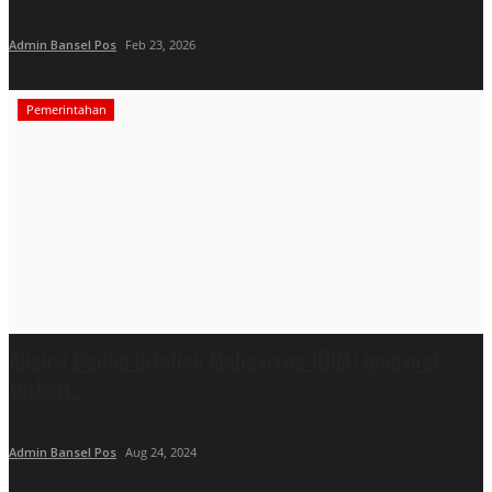
Admin Bansel Pos
Feb 23, 2026
Pemerintahan
Aliansi Badan Inteljen Mahasiswa (BIM) menyoal
terkait...
Admin Bansel Pos
Aug 24, 2024