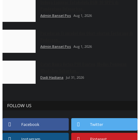
Diduga Langgar Tatakelola BGN, 10 SPPG di
Pandeglang Dilaporkan...
Admin Bansel Pos
Aug 1, 2026
Peredaran Tramadol dan Obat-obatan Terlarang di
Pedesaan...
Admin Bansel Pos
Aug 1, 2026
Catut Nama Ketua PWI Banten, Modus Penipuan
WhatsApp Sebarkan...
Dadi Hadiana
Jul 31, 2026
FOLLOW US
Facebook
Twitter
Instagram
Pinterest