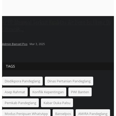
KPPP Menyoal Terkait Kualitas Air Depo Isi Ulang Di
Cikeusik,...
Admin Bansel Pos
Mar 3, 2025
TAGS
Disdikpora Pandeglang
Dinas Pertanian Pandeglang
Asep Rahmat
Konflik Kepentingan
PWI Banten
Pemkab Pandeglang
Kabar Duka Palsu
Modus Penipuan WhatsApp
Banselpos
AMIRA Pandeglang