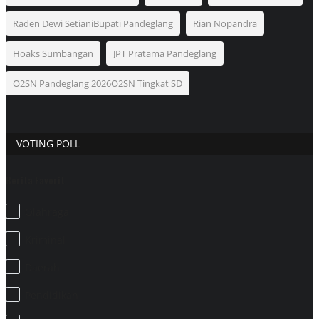
Raden Dewi SetianiBupati Pandeglang
Rian Nopandra
Hoaks Sumbangan
JPT Pratama Pandeglang
O2SN Pandeglang 2026O2SN Tingkat SD
VOTING POLL
Berita Favorit
Olahraga
Kriminal
Daerah
Pendidikan