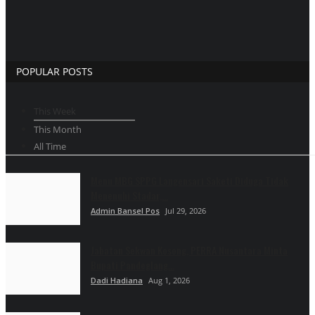
POPULAR POSTS
This Week
This Month
All Time
Menu MBG SPPG Langensari Saketi Diduga Tidak
Menenuhi Stadar,...
Admin Bansel Pos
Jul 29, 2026
Jabatan Sekwan Kosong, PERRA Nusantara Minta
Bupati Pandeglang...
Dadi Hadiana
Aug 1, 2026