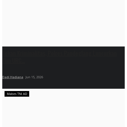
Tekan Kriminalitas, Polres Pandeglang Luncurkan
Tim URC...
Dadi Hadiana
Jun 15, 2026
Mabes TNI AD