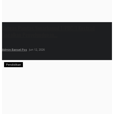
Satgas Pamtas Yonarhanud 1/PBC/1 Kostrad
Gagalkan Penyelundupan...
Admin Bansel Pos
Jun 12, 2026
Pendidikan