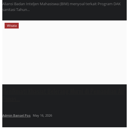
Aliansi Badan Inteljen Mahasiswa (BIM) menyoal terkait Program DAK
sanitasi Tahun...
Wisata
Menikmati Khasiat Belerang Murni di Pemandian Air
Panas...
Admin Bansel Pos
May 16, 2026