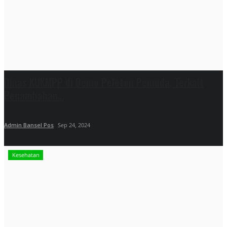
Dinas KUKMPP di Demo Peleton Pemuda, Terkait
Penambahan...
Admin Bansel Pos
Sep 24, 2024
Kesehatan