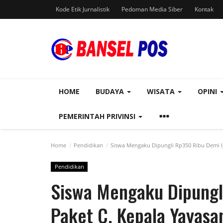
Kode Etik Jurnalistik
Pedoman Media Siber
Kontak
HOME
BUDAYA
WISATA
OPINI
PEMERINTAH PRIVINSI
Home
Pendidikan
Siswa Mengaku Dipungli Rp350 Ribu Demi Ij
Pendidikan
Siswa Mengaku Dipungl
Paket C, Kepala Yayas