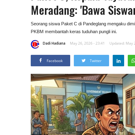
Meradang: 'Bawa Siswany
Seorang siswa Paket C di Pandeglang mengaku dimint
PKBM membantah keras tuduhan pungli ini.
Dadi Hadiana
May 26, 2026 - 23:41
Updated: May 2
Facebook
Twitter