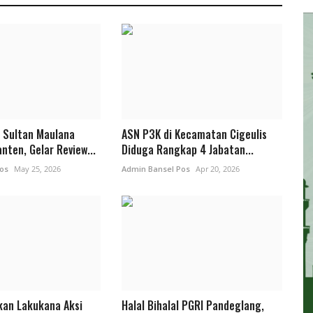
 Sultan Maulana
ASN P3K di Kecamatan Cigeulis
nten, Gelar Review...
Diduga Rangkap 4 Jabatan...
os
May 25, 2026
Admin Bansel Pos
Apr 20, 2026
kan Lakukana Aksi
Halal Bihalal PGRI Pandeglang,