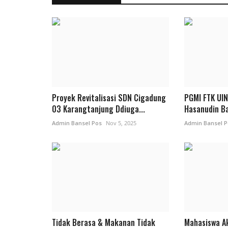
Proyek Revitalisasi SDN Cigadung
PGMI FTK UIN
03 Karangtanjung Ddiuga...
Hasanudin Ba
Admin Bansel Pos
Nov 5, 2025
Admin Bansel P
Tidak Berasa & Makanan Tidak
Mahasiswa A