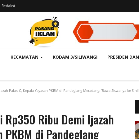
Redaksi
KECAMATAN
KODAM 3/SILIWANGI
PRESIDEN DAN
azah Paket C, Kepala Yayasan PKBM di Pandeglang Meradang: 'Bawa Siswanya ke Sini!'
i Rp350 Ribu Demi Ijazah
an PKBM di Pandeglang