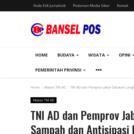
Kode Etik Jurnalistik
Pedoman Media Siber
Kontak
HOME
BUDAYA
WISATA
OPINI
PEMERINTAH PRIVINSI
Home
Mabes TNI AD
TNI AD dan Pemprov Jabar Satukan Langk
Mabes TNI AD
TNI AD dan Pemprov Ja
Sampah dan Antisipasi