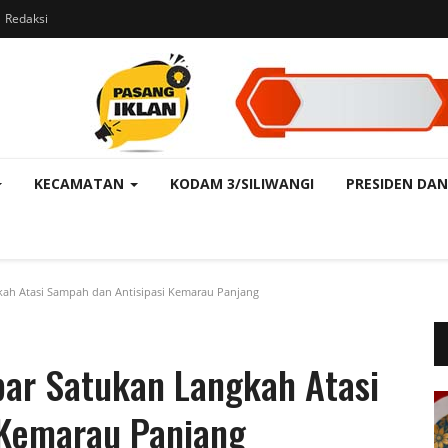
Redaksi
KECAMATAN
KODAM 3/SILIWANGI
PRESIDEN DAN
ah Atasi Sampah dan Antisipasi Kemarau Panjang
bar Satukan Langkah Atasi
 Kemarau Panjang