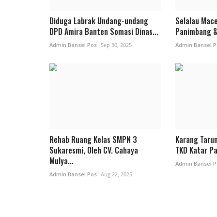
Diduga Labrak Undang-undang
Selalau Mace
DPD Amira Banten Somasi Dinas...
Panimbang & 
Admin Bansel Pos
Sep 30, 2025
Admin Bansel P
Rehab Ruang Kelas SMPN 3
Karang Taru
Sukaresmi, Oleh CV. Cahaya
TKD Katar Pa
Mulya...
Admin Bansel P
Admin Bansel Pos
Aug 22, 2025