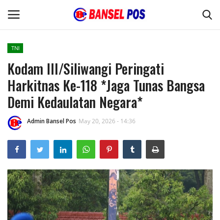
TNI
Kodam III/Siliwangi Peringati
Home
Harkitnas Ke-118 *Jaga Tunas Bangsa
Kode Etik Jurnalistik
Demi Kedaulatan Negara*
Pedoman Media Siber
Admin Bansel Pos
May 20, 2026 - 14:36
Budaya
Wisata
Kontak
Opini