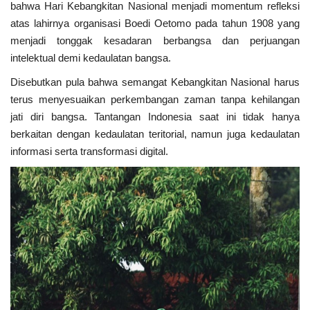
Kabupaten
bahwa Hari Kebangkitan Nasional menjadi momentum refleksi
atas lahirnya organisasi Boedi Oetomo pada tahun 1908 yang
MBG & KDKMP
menjadi tonggak kesadaran berbangsa dan perjuangan
intelektual demi kedaulatan bangsa.
Politik
Disebutkan pula bahwa semangat Kebangkitan Nasional harus
terus menyesuaikan perkembangan zaman tanpa kehilangan
Desa & Kelurahan
jati diri bangsa. Tantangan Indonesia saat ini tidak hanya
berkaitan dengan kedaulatan teritorial, namun juga kedaulatan
Pertanian
informasi serta transformasi digital.
Kesehatan
Pemerintahan
Bisnis
Sosial