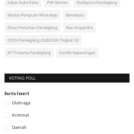
Kabar Duka Palsu
PWI Banten
Disdikpora Pandeglang
Modus Penipuan WhatsApp
Banselpos
Dinas Pertanian Pandeglang
Rian Nopandra
O2SN Pandeglang 2026O2SN Tingkat SD
JPT Pratama Pandeglang
Konflik Kepentingan
VOTING POLL
Berita Favorit
Olahraga
Kriminal
Daerah