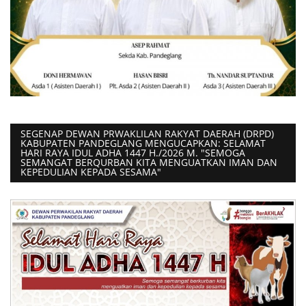
SEGENAP DEWAN PRWAKLILAN RAKYAT DAERAH (DRPD)
KABUPATEN PANDEGLANG MENGUCAPKAN: SELAMAT
HARI RAYA IDUL ADHA 1447 H./2026 M. "SEMOGA
SEMANGAT BERQURBAN KITA MENGUATKAN IMAN DAN
KEPEDULIAN KEPADA SESAMA"