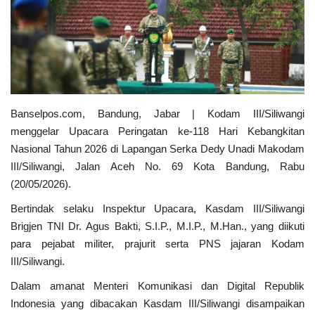
Kecamatan
Redaksi
Kodam 3/Siliwangi
Banselpos.com, Bandung, Jabar | Kodam III/Siliwangi
menggelar Upacara Peringatan ke-118 Hari Kebangkitan
Presiden dan Wakil Presiden RI
Nasional Tahun 2026 di Lapangan Serka Dedy Unadi Makodam
III/Siliwangi, Jalan Aceh No. 69 Kota Bandung, Rabu
PGRI
(20/05/2026).
Bertindak selaku Inspektur Upacara, Kasdam III/Siliwangi
Pemerintah Privinsi
Brigjen TNI Dr. Agus Bakti, S.I.P., M.I.P., M.Han., yang diikuti
para pejabat militer, prajurit serta PNS jajaran Kodam
Kota
III/Siliwangi.
Nasional
Dalam amanat Menteri Komunikasi dan Digital Republik
Indonesia yang dibacakan Kasdam III/Siliwangi disampaikan