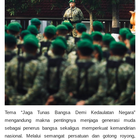
Kriminal
Agama
Polri
Olahraga
Ekonomi
TNI & POLRI
Mabes TNI AD
Tema “Jaga Tunas Bangsa Demi Kedaulatan Negara”
TNI
mengandung makna pentingnya menjaga generasi muda
sebagai penerus bangsa sekaligus memperkuat kemandirian
Pendidikan
nasional. Melalui semangat persatuan dan gotong royong,