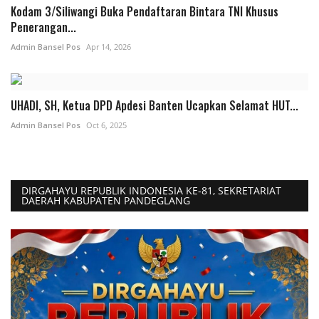
Kodam 3/Siliwangi Buka Pendaftaran Bintara TNI Khusus
Penerangan...
Admin Bansel Pos
Apr 14, 2026
UHADI, SH, Ketua DPD Apdesi Banten Ucapkan Selamat HUT...
Admin Bansel Pos
Oct 6, 2025
DIRGAHAYU REPUBLIK INDONESIA KE-81, SEKRETARIAT
DAERAH KABUPATEN PANDEGLANG