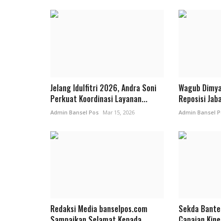
Jelang Idulfitri 2026, Andra Soni
Wagub Dimya
Perkuat Koordinasi Layanan...
Reposisi Jab
Admin Bansel Pos
Mar 15, 2026
Admin Bansel P
Redaksi Media banselpos.com
Sekda Bante
Sampaikan Selamat Kepada
Capaian Kine