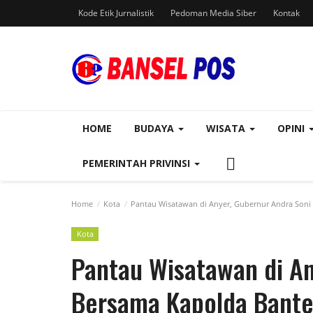
Kode Etik Jurnalistik
Pedoman Media Siber
Kontak
HOME
BUDAYA
WISATA
OPINI
PEMERINTAH PRIVINSI
Home
Kota
Pantau Wisatawan di Anyer, Gubernur Andra Soni
Kota
Pantau Wisatawan di An
Bersama Kapolda Bante