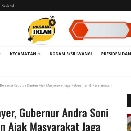
Redaksi
KECAMATAN
KODAM 3/SILIWANGI
PRESIDEN DAN
 Bersama Kapolda Banten Ajak Masyarakat Jaga Kebersihan & Keselamatan
yer, Gubernur Andra Soni
n Ajak Masyarakat Jaga