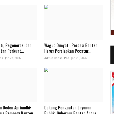
ti, Regenerasi dan
Wagub Dimyati: Percasi Banten
atan Perkuat...
Harus Persiapkan Pecatur...
os
Jan 27, 2026
Admin Bansel Pos
Jan 25, 2026
n Deden Apriandhi:
Dukung Penguatan Layanan
rja Pemprov Banten...
Publik, Gubernur Banten Andra...