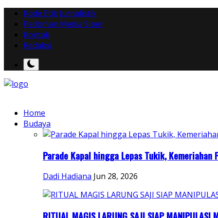
Kode Etik Jurnalistik
Pedoman Media Siber
Kontak
Redaksi
Home
Budaya
Parade Kapal hingga Lepas Tukik, Kemeriahan P
Dadi Hadiana
Jun 28, 2026
RITUAL MAGIS LARUNG SAJI SIAP MANIPULASI M