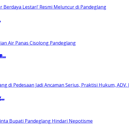
.
...
..