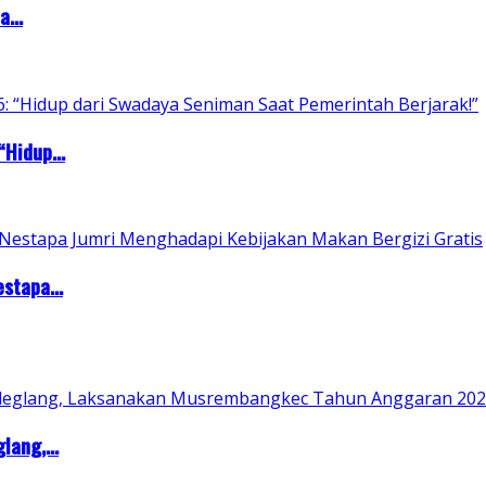
...
Hidup...
stapa...
ang,...