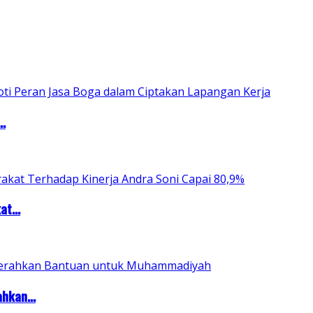
..
t...
hkan...