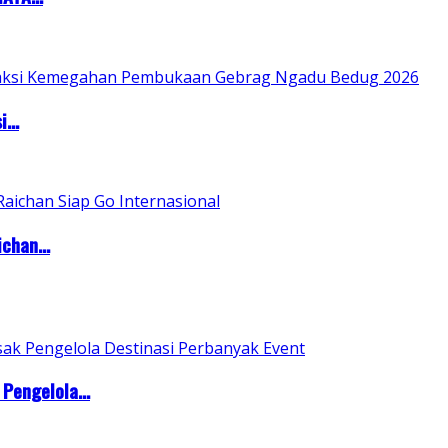
...
chan...
Pengelola...