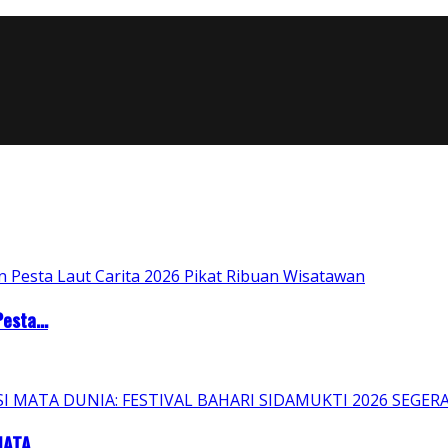
esta...
ATA...