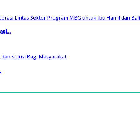
si...
.