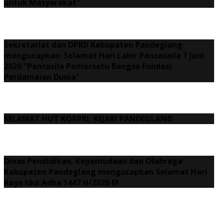
untuk Masyarakat"
Sekretariat dan DPRD Kabupaten Pandeglang
mengucapkan: Selamat Hari Lahir Pancasaila 1 Juni
2026 "Pancasila Pemersatu Bangsa Fondasi
Perdamaian Dunia"
SELAMAT HUT KORPRI, KEJARI PANDEGLANG
Dinas Pendidikan, Kepemudaan dan Olahraga
Kabupaten Pandeglang mengucapkan Selamat Hari
Raya Idul Adha 1447 H/2026 M