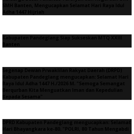
SMH Banten, Mengucapkan Selamat Hari Raya Idul
Adha 1447 Hijriah
Kabupaten Pandeglang Siap Sukseskan MTQ XXIII
Banten
Segenap Dewan Prwaklilan Rakyat Daerah (DRPD)
Kabupaten Pandeglang mengucapkan: Selamat Hari
Raya Idul Adha 1447 H./2026 M. "Semoga Semangat
Berqurban Kita Menguatkan Iman dan Kepedulian
Kepada Sesama"
DPRD Kabupaten Pandeglang mengucapkan: Selamat
Hari Bhayangkara ke-80. "POLRI, 80 Tahun Mengabdi