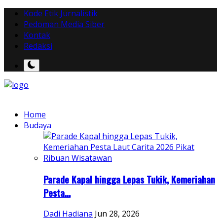
Kode Etik Jurnalistik
Pedoman Media Siber
Kontak
Redaksi
Home
Budaya
Parade Kapal hingga Lepas Tukik, Kemeriahan
Pesta...
Dadi Hadiana
Jun 28, 2026