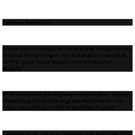
Pembina Bansel Pos
Diskomsantik Kabupaten Pandeglang mengucapkan,
Selamat Memperingati Hari Kebangkitan Nasional
ke-118. "Jaga Tunas Bangsa Demi Kedaulatan
Negara"
DPRD Kabupaten Pandeglang mengucapkan, Selamat
Memperingati Hari Kebangkitan Nasional ke-118.
"Jaga Tunas Bangsa Demi Kedaulatan Negara"
Keluarga Besar Fakultas Tarbiyah dan Keguruan UIN