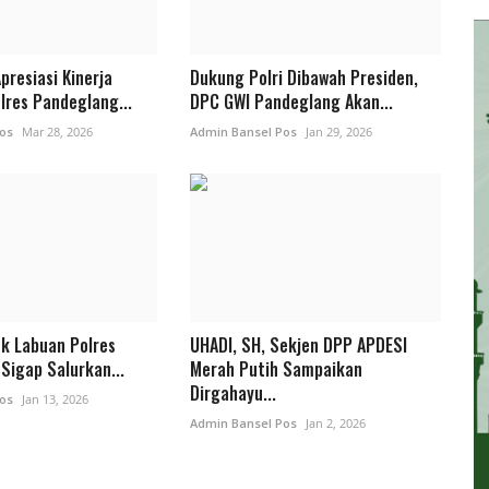
presiasi Kinerja
Dukung Polri Dibawah Presiden,
lres Pandeglang...
DPC GWI Pandeglang Akan...
os
Mar 28, 2026
Admin Bansel Pos
Jan 29, 2026
ek Labuan Polres
UHADI, SH, Sekjen DPP APDESI
Sigap Salurkan...
Merah Putih Sampaikan
Dirgahayu...
os
Jan 13, 2026
Admin Bansel Pos
Jan 2, 2026