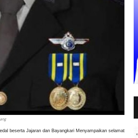
lang
kedal beserta Jajaran dan Bayangkari Menyampaikan selamat