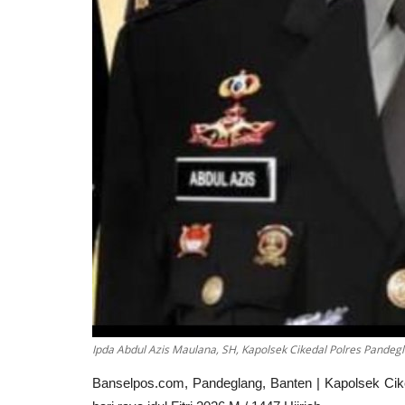
Ipda Abdul Azis Maulana, SH, Kapolsek Cikedal Polres Pandeg
Banselpos.com, Pandeglang, Banten | Kapolsek Ci