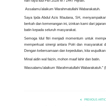
hari raya idul Fitri 2026 M / 1447 Hijriah.
Assalamu’alaikum Warahmatullahi Wabarakatuh.
Saya Ipda Abdul Azis Maulana, SH, menyampaikan 
berkah dan kemenangan ini, izinkan kami dari jaja
batin kepada seluruh masyarakat.
Semoga Idul fitri menjadi momentum untuk memperer
memperkuat sinergi antara Polri dan masyarakat 
Dengan kebersamaan dan kepedulian, kita wujudkan 
Minal aidin wal faizin, mohon maaf lahir dan batin.
Wassalamu’alaikum Warahmatullahi Wabarakatuh.” 
PREVIOUS ARTIC