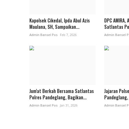
Kapolsek Cikedal, Ipda Abul Azis
DPC AMIRA, A
Maulana, SH, Sampaikan...
Satlantas Po
Admin Bansel Pos
Feb 7, 2026
Admin Bansel P
Jum'at Berkah Bersama Satlantas
Jajaran Pols
Polres Pandeglang, Bagikan...
Pandeglang, 
Admin Bansel Pos
Jan 31, 2026
Admin Bansel P