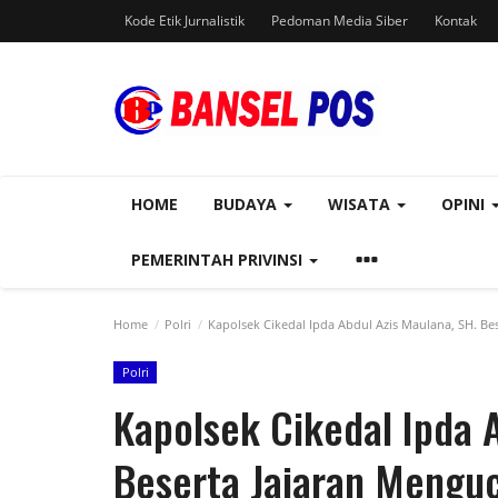
Kode Etik Jurnalistik
Pedoman Media Siber
Kontak
HOME
BUDAYA
WISATA
OPINI
PEMERINTAH PRIVINSI
Home
Polri
Kapolsek Cikedal Ipda Abdul Azis Maulana, SH. Bes
Polri
Kapolsek Cikedal Ipda 
Beserta Jajaran Mengu