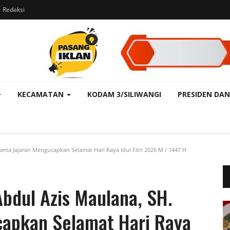
Redaksi
KECAMATAN
KODAM 3/SILIWANGI
PRESIDEN DAN
erta Jajaran Mengucapkan Selamat Hari Raya Idul Fitri 2026 M / 1447 H
Abdul Azis Maulana, SH.
capkan Selamat Hari Raya