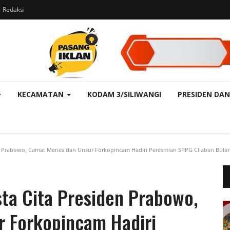
Redaksi
KECAMATAN
KODAM 3/SILIWANGI
PRESIDEN DAN
 Prabowo, Camat Menes dan Unsur Forkopincam Hadiri Peresmian SPPG Cilaban Bula
a Cita Presiden Prabowo,
 Forkopincam Hadiri