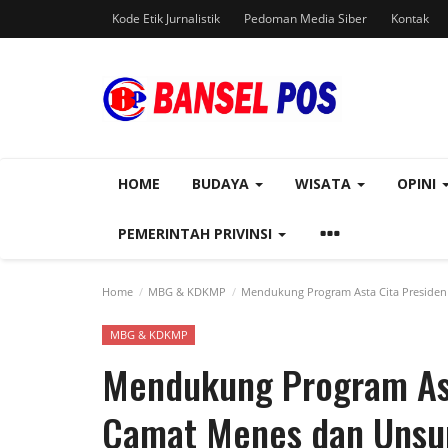
Kode Etik Jurnalistik
Pedoman Media Siber
Kontak
HOME
BUDAYA
WISATA
OPINI
PEMERINTAH PRIVINSI
Home
MBG & KDKMP
Mendukung Program Asta Cita Presiden
MBG & KDKMP
Mendukung Program Ast
Camat Menes dan Unsur