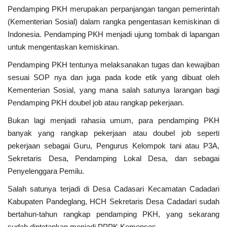
Kabupaten
Pendamping PKH merupakan perpanjangan tangan pemerintah
(Kementerian Sosial) dalam rangka pengentasan kemiskinan di
MBG & KDKMP
Indonesia. Pendamping PKH menjadi ujung tombak di lapangan
untuk mengentaskan kemiskinan.
Politik
Pendamping PKH tentunya melaksanakan tugas dan kewajiban
sesuai SOP nya dan juga pada kode etik yang dibuat oleh
Desa & Kelurahan
Kementerian Sosial, yang mana salah satunya larangan bagi
Pendamping PKH doubel job atau rangkap pekerjaan.
Pertanian
Bukan lagi menjadi rahasia umum, para pendamping PKH
Kesehatan
banyak yang rangkap pekerjaan atau doubel job seperti
pekerjaan sebagai Guru, Pengurus Kelompok tani atau P3A,
Pemerintahan
Sekretaris Desa, Pendamping Lokal Desa, dan sebagai
Penyelenggara Pemilu.
Bisnis
Salah satunya terjadi di Desa Cadasari Kecamatan Cadadari
Kabupaten Pandeglang, HCH Sekretaris Desa Cadadari sudah
Sosial
bertahun-tahun rangkap pendamping PKH, yang sekarang
sudah dintetapkan menjadi PPPK Kemensos.