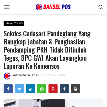
Mabes TNI AD
Sekdes Cadasari Pandeglang Yang
Home
Rangkap Jabatan & Penghasilan
Kode Etik Jurnalistik
Pendamping PKH Tidak Ditindak
Tegas, DPC GWI Akan Layangkan
Pedoman Media Siber
Laporan Ke Kemensos
Budaya
Admin Bansel Pos
Oct 17, 2025 - 18:43
Wisata
Kontak
Opini