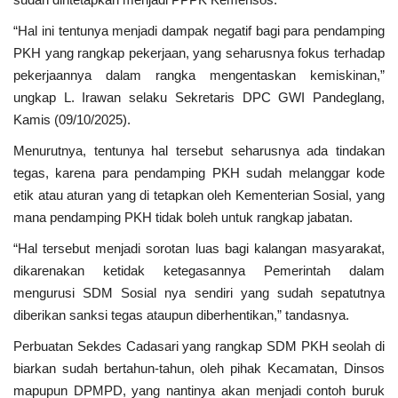
Kriminal
“Hal ini tentunya menjadi dampak negatif bagi para pendamping
PKH yang rangkap pekerjaan, yang seharusnya fokus terhadap
Agama
pekerjaannya dalam rangka mengentaskan kemiskinan,”
ungkap L. Irawan selaku Sekretaris DPC GWI Pandeglang,
Polri
Kamis (09/10/2025).
Olahraga
Menurutnya, tentunya hal tersebut seharusnya ada tindakan
tegas, karena para pendamping PKH sudah melanggar kode
Ekonomi
etik atau aturan yang di tetapkan oleh Kementerian Sosial, yang
mana pendamping PKH tidak boleh untuk rangkap jabatan.
TNI & POLRI
“Hal tersebut menjadi sorotan luas bagi kalangan masyarakat,
dikarenakan ketidak ketegasannya Pemerintah dalam
Mabes TNI AD
mengurusi SDM Sosial nya sendiri yang sudah sepatutnya
diberikan sanksi tegas ataupun diberhentikan,” tandasnya.
TNI
Perbuatan Sekdes Cadasari yang rangkap SDM PKH seolah di
biarkan sudah bertahun-tahun, oleh pihak Kecamatan, Dinsos
Pendidikan
mapupun DPMPD, yang nantinya akan menjadi contoh buruk