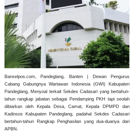
Kecamatan
Redaksi
Kodam 3/Siliwangi
Presiden dan Wakil Presiden RI
PGRI
Banselpos.com, Pandeglang, Banten | Dewan Pengurus
Cabang Gabungnya Wartawan Indonesia (GWI) Kabupaten
Pemerintah Privinsi
Pandeglang, Menyoal terkait Sekdes Cadasari yang bertahun-
tahun rangkap jabatan sebagai Pendamping PKH tapi seolah
Kota
dibiarkan oleh Kepala Desa, Camat, Kepala DPMPD dan
Kadinsos Kabupaten Pandeglang, padahal Sekdes Cadasari
Nasional
bertahun-tahun Rangkap Penghasilan yang dua-duanya dari
APBN.