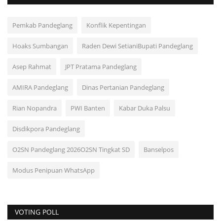
Pemkab Pandeglang
Konflik Kepentingan
Hoaks Sumbangan
Raden Dewi SetianiBupati Pandeglang
Asep Rahmat
JPT Pratama Pandeglang
AMIRA Pandeglang
Dinas Pertanian Pandeglang
Rian Nopandra
PWI Banten
Kabar Duka Palsu
Disdikpora Pandeglang
O2SN Pandeglang 2026O2SN Tingkat SD
Banselpos
Modus Penipuan WhatsApp
VOTING POLL