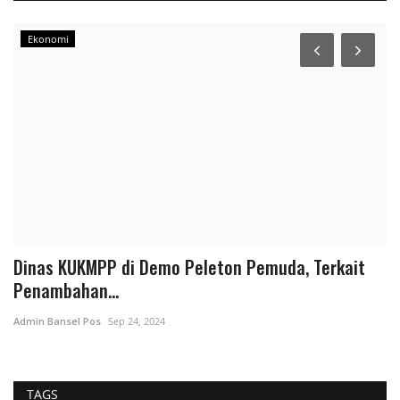
Ekonomi
si
Dinas KUKMPP di Demo Peleton Pemuda, Terkait
G
Penambahan...
F
Admin Bansel Pos
Sep 24, 2024
Da
TAGS