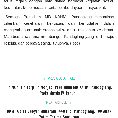
terus terjalin dengan baik dalam berbagai kegiatan sosial,
Presiden dan Wakil Presiden RI
keumatan, kepemudaan, serta pemberdayaan masyarakat.
‎"Semoga Presidium MD KAHMI Pandeglang senantiasa
Peristiwa
diberikan kesehatan, kekuatan, dan kemudahan dalam
mengemban amanah organisasi selama lima tahun ke depan.
Mari bersama-sama membangun Pandeglang yang lebih maju,
religius, dan berdaya saing," tutupnya. (Red)
PREVIOUS ARTICLE
Iin Muhlisin Terpilih Menjadi Presidium MD KAHMI Pandeglang.
Pada Musda IV Tahun...
NEXT ARTICLE
BKMT Gelar Gebyar Muharam 1448 H di Pandeglang, 100 Anak
Yatim Terima Santunan