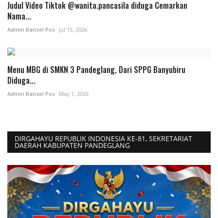
Judul Video Tiktok @wanita.pancasila diduga Cemarkan
Nama...
Admin Bansel Pos
Jul 15, 2026
Menu MBG di SMKN 3 Pandeglang, Dari SPPG Banyubiru
Diduga...
Admin Bansel Pos
May 1, 2026
DIRGAHAYU REPUBLIK INDONESIA KE-81, SEKRETARIAT
DAERAH KABUPATEN PANDEGLANG