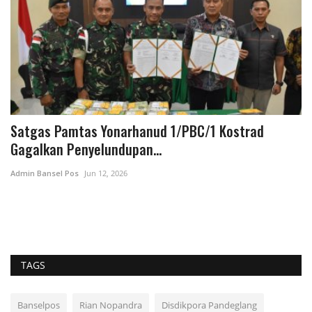
Satgas Pamtas Yonarhanud 1/PBC/1 Kostrad
R
Gagalkan Penyelundupan...
D
Admin Bansel Pos
Jun 12, 2026
Da
Di
Pa
TAGS
Banselpos
Rian Nopandra
Disdikpora Pandeglang