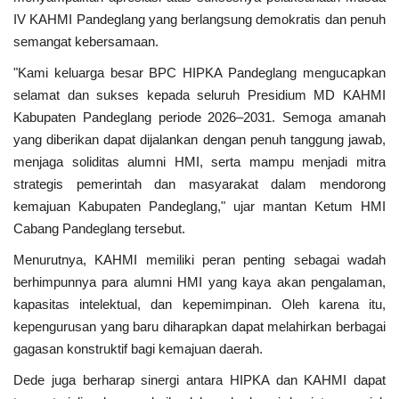
Kriminal
IV KAHMI Pandeglang yang berlangsung demokratis dan penuh
semangat kebersamaan.
Agama
‎"Kami keluarga besar BPC HIPKA Pandeglang mengucapkan
selamat dan sukses kepada seluruh Presidium MD KAHMI
Polri
Kabupaten Pandeglang periode 2026–2031. Semoga amanah
yang diberikan dapat dijalankan dengan penuh tanggung jawab,
Olahraga
menjaga soliditas alumni HMI, serta mampu menjadi mitra
strategis pemerintah dan masyarakat dalam mendorong
Ekonomi
kemajuan Kabupaten Pandeglang," ujar mantan Ketum HMI
Cabang Pandeglang tersebut.
TNI & POLRI
‎Menurutnya, KAHMI memiliki peran penting sebagai wadah
berhimpunnya para alumni HMI yang kaya akan pengalaman,
Mabes TNI AD
kapasitas intelektual, dan kepemimpinan. Oleh karena itu,
kepengurusan yang baru diharapkan dapat melahirkan berbagai
TNI
gagasan konstruktif bagi kemajuan daerah.
Pendidikan
‎Dede juga berharap sinergi antara HIPKA dan KAHMI dapat