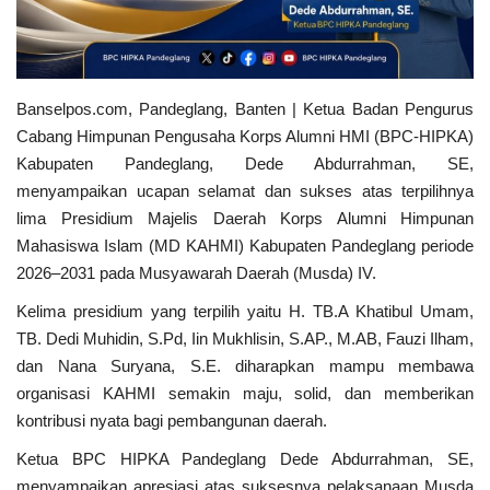
Kabupaten
MBG & KDKMP
Banselpos.com, Pandeglang, Banten | Ketua Badan Pengurus
Politik
Cabang Himpunan Pengusaha Korps Alumni HMI (BPC-HIPKA)
Kabupaten Pandeglang, Dede Abdurrahman, SE,
Desa & Kelurahan
menyampaikan ucapan selamat dan sukses atas terpilihnya
lima Presidium Majelis Daerah Korps Alumni Himpunan
Pertanian
Mahasiswa Islam (MD KAHMI) Kabupaten Pandeglang periode
2026–2031 pada Musyawarah Daerah (Musda) IV.
Kesehatan
‎Kelima presidium yang terpilih yaitu H. TB.A Khatibul Umam,
Pemerintahan
TB. Dedi Muhidin, S.Pd, Iin Mukhlisin, S.AP., M.AB, Fauzi Ilham,
dan Nana Suryana, S.E. diharapkan mampu membawa
organisasi KAHMI semakin maju, solid, dan memberikan
Bisnis
kontribusi nyata bagi pembangunan daerah.
Sosial
‎Ketua BPC HIPKA Pandeglang Dede Abdurrahman, SE,
menyampaikan apresiasi atas suksesnya pelaksanaan Musda