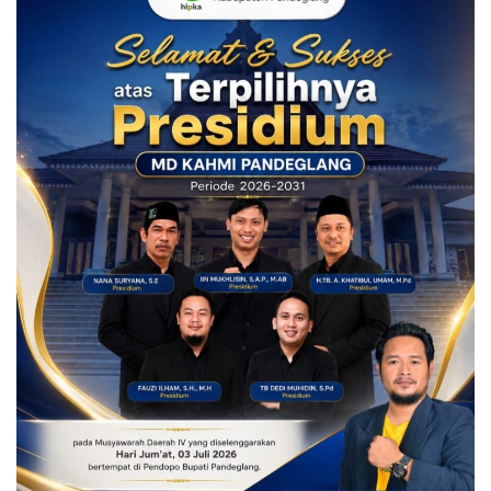
Kecamatan
Redaksi
Kodam 3/Siliwangi
Presiden dan Wakil Presiden RI
PGRI
Pemerintah Privinsi
Kota
Nasional