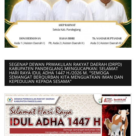
SEGENAP DEWAN PRWAKLILAN RAKYAT DAERAH (DRPD)
KABUPATEN PANDEGLANG MENGUCAPKAN: SELAMAT
HARI RAYA IDUL ADHA 1447 H./2026 M. "SEMOGA
SEMANGAT BERQURBAN KITA MENGUATKAN IMAN DAN
KEPEDULIAN KEPADA SESAMA"