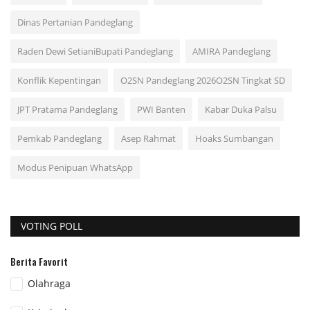
Dinas Pertanian Pandeglang
Raden Dewi SetianiBupati Pandeglang
AMIRA Pandeglang
Konflik Kepentingan
O2SN Pandeglang 2026O2SN Tingkat SD
JPT Pratama Pandeglang
PWI Banten
Kabar Duka Palsu
Pemkab Pandeglang
Asep Rahmat
Hoaks Sumbangan
Modus Penipuan WhatsApp
VOTING POLL
Berita Favorit
Olahraga