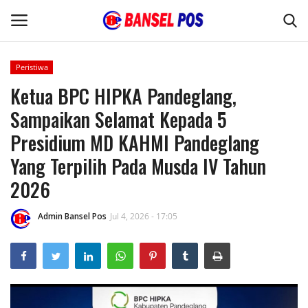
Peristiwa
Ketua BPC HIPKA Pandeglang,
Home
Sampaikan Selamat Kepada 5
Kode Etik Jurnalistik
Presidium MD KAHMI Pandeglang
Yang Terpilih Pada Musda IV Tahun
Pedoman Media Siber
2026
Budaya
Admin Bansel Pos
Jul 4, 2026 - 17:05
Wisata
Kontak
Opini