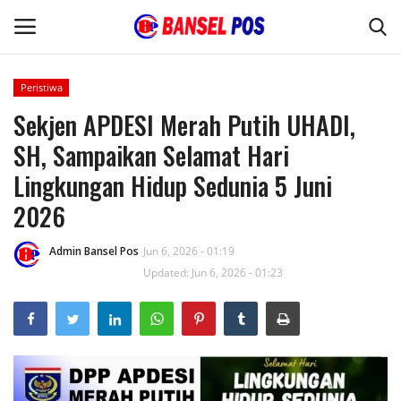
Peristiwa
Sekjen APDESI Merah Putih UHADI,
Home
SH, Sampaikan Selamat Hari
Kode Etik Jurnalistik
Lingkungan Hidup Sedunia 5 Juni
2026
Pedoman Media Siber
Admin Bansel Pos
Jun 6, 2026 - 01:19
Budaya
Updated: Jun 6, 2026 - 01:23
Wisata
Kontak
Opini