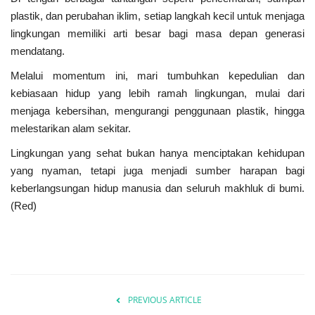
Kabupaten
plastik, dan perubahan iklim, setiap langkah kecil untuk menjaga
lingkungan memiliki arti besar bagi masa depan generasi
MBG & KDKMP
mendatang.
Politik
Melalui momentum ini, mari tumbuhkan kepedulian dan
kebiasaan hidup yang lebih ramah lingkungan, mulai dari
Desa & Kelurahan
menjaga kebersihan, mengurangi penggunaan plastik, hingga
melestarikan alam sekitar.
Pertanian
Lingkungan yang sehat bukan hanya menciptakan kehidupan
yang nyaman, tetapi juga menjadi sumber harapan bagi
Kesehatan
keberlangsungan hidup manusia dan seluruh makhluk di bumi.
(Red)
Pemerintahan
Bisnis
Sosial
PREVIOUS ARTICLE