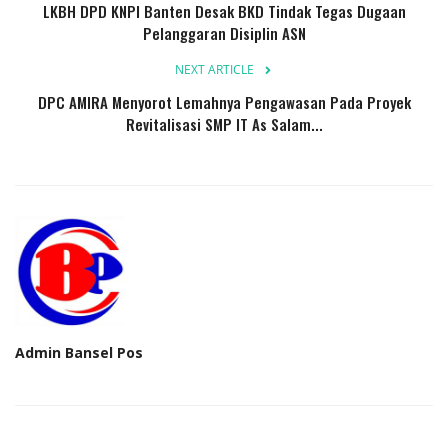
LKBH DPD KNPI Banten Desak BKD Tindak Tegas Dugaan
Kriminal
Pelanggaran Disiplin ASN
Agama
NEXT ARTICLE
DPC AMIRA Menyorot Lemahnya Pengawasan Pada Proyek
Polri
Revitalisasi SMP IT As Salam...
Olahraga
Ekonomi
TNI & POLRI
Mabes TNI AD
Admin Bansel Pos
TNI
Pendidikan