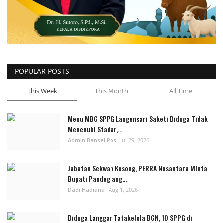
POPULAR POSTS
This Week
This Month
All Time
Menu MBG SPPG Langensari Saketi Diduga Tidak
Menenuhi Stadar,...
Admin Bansel Pos
Jul 29, 2026
Jabatan Sekwan Kosong, PERRA Nusantara Minta
Bupati Pandeglang...
Dadi Hadiana
Aug 1, 2026
Diduga Langgar Tatakelola BGN, 10 SPPG di