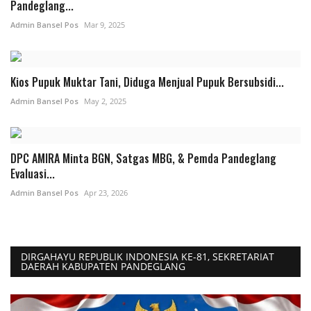
Pandeglang...
Admin Bansel Pos
Mar 9, 2025
Kios Pupuk Muktar Tani, Diduga Menjual Pupuk Bersubsidi...
Admin Bansel Pos
May 2, 2025
DPC AMIRA Minta BGN, Satgas MBG, & Pemda Pandeglang
Evaluasi...
Admin Bansel Pos
Apr 23, 2026
DIRGAHAYU REPUBLIK INDONESIA KE-81, SEKRETARIAT
DAERAH KABUPATEN PANDEGLANG