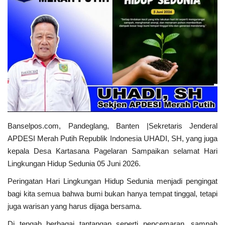
Kecamatan
Redaksi
Kodam 3/Siliwangi
Presiden dan Wakil Presiden RI
PGRI
Banselpos.com, Pandeglang, Banten |Sekretaris Jenderal
APDESI Merah Putih Republik Indonesia UHADI, SH, yang juga
Pemerintah Privinsi
kepala Desa Kartasana Pagelaran Sampaikan selamat Hari
Lingkungan Hidup Sedunia 05 Juni 2026.
Kota
Peringatan Hari Lingkungan Hidup Sedunia menjadi pengingat
bagi kita semua bahwa bumi bukan hanya tempat tinggal, tetapi
Nasional
juga warisan yang harus dijaga bersama.
Di tengah berbagai tantangan seperti pencemaran, sampah