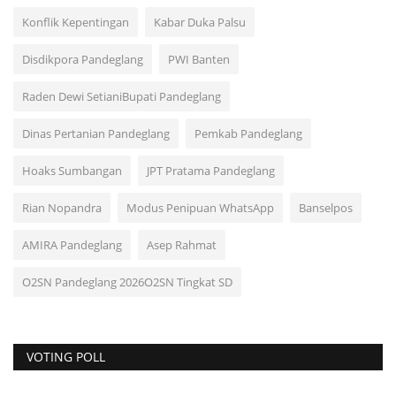
Konflik Kepentingan
Kabar Duka Palsu
Disdikpora Pandeglang
PWI Banten
Raden Dewi SetianiBupati Pandeglang
Dinas Pertanian Pandeglang
Pemkab Pandeglang
Hoaks Sumbangan
JPT Pratama Pandeglang
Rian Nopandra
Modus Penipuan WhatsApp
Banselpos
AMIRA Pandeglang
Asep Rahmat
O2SN Pandeglang 2026O2SN Tingkat SD
VOTING POLL